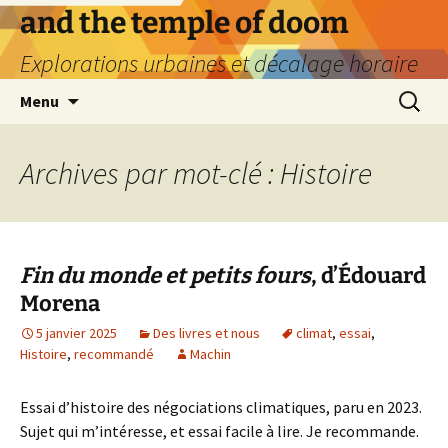
Aller
and the temple of doom
au
Explorations urbaines et décalage horaire
contenu
Recherc
Menu
Archives par mot-clé : Histoire
Fin du monde et petits fours
, d’Édouard
Morena
5 janvier 2025
Des livres et nous
climat
,
essai
,
Histoire
,
recommandé
Machin
Essai d’histoire des négociations climatiques, paru en 2023.
Sujet qui m’intéresse, et essai facile à lire. Je recommande.