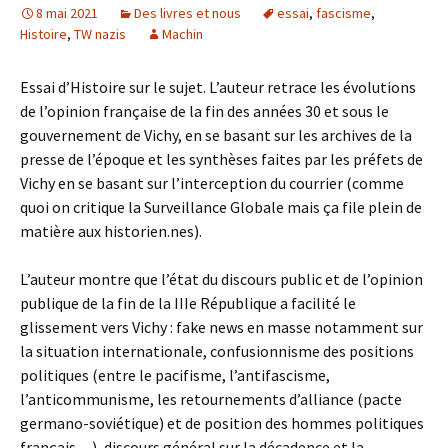
8 mai 2021
Des livres et nous
essai
,
fascisme
,
Histoire
,
TW nazis
Machin
Essai d’Histoire sur le sujet. L’auteur retrace les évolutions
de l’opinion française de la fin des années 30 et sous le
gouvernement de Vichy, en se basant sur les archives de la
presse de l’époque et les synthèses faites par les préfets de
Vichy en se basant sur l’interception du courrier (comme
quoi on critique la Surveillance Globale mais ça file plein de
matière aux historien.nes).
L’auteur montre que l’état du discours public et de l’opinion
publique de la fin de la IIIe République a facilité le
glissement vers Vichy : fake news en masse notamment sur
la situation internationale, confusionnisme des positions
politiques (entre le pacifisme, l’antifascisme,
l’anticommunisme, les retournements d’alliance (pacte
germano-soviétique) et de position des hommes politiques
français…), discours général sur la décadence et la