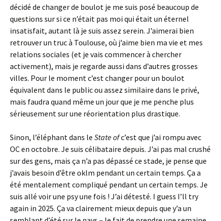
décidé de changer de boulot je me suis posé beaucoup de
questions sur si ce n’était pas moi qui était un éternel
insatisfait, autant là je suis assez serein. J’aimerai bien
retrouver un truc à Toulouse, où j’aime bien ma vie et mes
relations sociales (et je vais commencer à chercher
activement), mais je regarde aussi dans d’autres grosses
villes. Pour le moment c’est changer pour un boulot
équivalent dans le public ou assez similaire dans le privé,
mais faudra quand même un jour que je me penche plus
sérieusement sur une réorientation plus drastique.
Sinon, l’éléphant dans le
State of
c’est que j’ai rompu avec
OC en octobre. Je suis célibataire depuis. J’ai pas mal crushé
sur des gens, mais ça n’a pas dépassé ce stade, je pense que
j’avais besoin d’être oklm pendant un certain temps. Ça a
été mentalement compliqué pendant un certain temps. Je
suis allé voir une psy une fois ! J’ai détesté. I guess I’ll try
again in 2025. Ça va clairement mieux depuis que y’a un
semblant d’été sur le pays – le fait de prendre une semaine