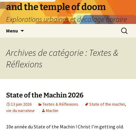
Aller
and the temple of doom
au
Explorations urbaines et décalage horaire
contenu
Recherc
Menu
Archives de catégorie : Textes &
Réflexions
State of the Machin 2026
13 juin 2026
Textes & Réflexions
State of the machin
,
vie du narrateur
Machin
10e année du State of the Machin ! Christ I’m getting old.