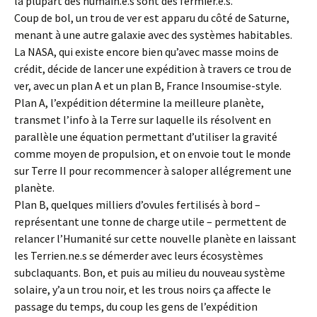
la plupart des humain.e.s sont des fermier.e.s.
Coup de bol, un trou de ver est apparu du côté de Saturne,
menant à une autre galaxie avec des systèmes habitables.
La NASA, qui existe encore bien qu’avec masse moins de
crédit, décide de lancer une expédition à travers ce trou de
ver, avec un plan A et un plan B, France Insoumise-style.
Plan A, l’expédition détermine la meilleure planète,
transmet l’info à la Terre sur laquelle ils résolvent en
parallèle une équation permettant d’utiliser la gravité
comme moyen de propulsion, et on envoie tout le monde
sur Terre II pour recommencer à saloper allégrement une
planète.
Plan B, quelques milliers d’ovules fertilisés à bord –
représentant une tonne de charge utile – permettent de
relancer l’Humanité sur cette nouvelle planète en laissant
les Terrien.ne.s se démerder avec leurs écosystèmes
subclaquants. Bon, et puis au milieu du nouveau système
solaire, y’a un trou noir, et les trous noirs ça affecte le
passage du temps, du coup les gens de l’expédition