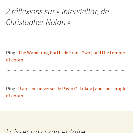
des
2 réflexions sur «
Interstellar
, de
Christopher Nolan
»
articles
Ping :
The Wandering Earth, de Frant Gwo | and the temple
of doom
Ping :
U are the universe, de Pavlo Ostrikov | and the temple
of doom
Laisser un commentaire