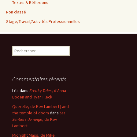
Textes & Réflexions
Non classé
Stage/Travail/Activités Professionnelles
Rechercher :
Commentaires récents
Léa
dans
Freaky Tales
, d’Anna
Boden and Ryan Fleck
Querelle, de Kev Lambert | and
the temple of doom
dans
Les
Sentiers de neige
, de Kev
Lambert
Midnight Mass, de Mike