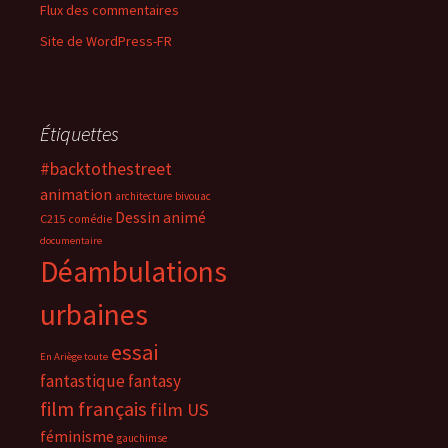
Flux des commentaires
Site de WordPress-FR
Étiquettes
#backtothestreet
animation
architecture
bivouac
Dessin animé
C215
comédie
documentaire
Déambulations
urbaines
essai
En Ariège toute
fantastique
fantasy
film français
film US
féminisme
gauchimse