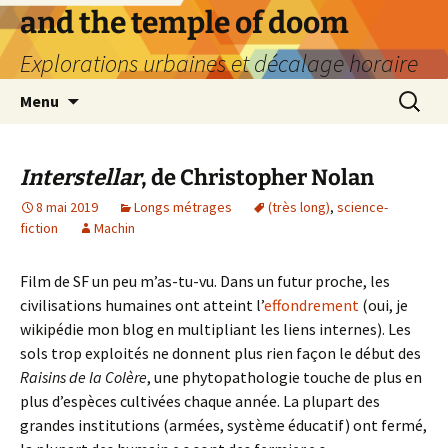
Aller
and the temple of doom
au
Explorations urbaines et décalage horaire
contenu
Recherc
Menu
Interstellar
, de Christopher Nolan
8 mai 2019
Longs métrages
(très long)
,
science-
fiction
Machin
Film de SF un peu m’as-tu-vu. Dans un futur proche, les
civilisations humaines ont atteint l’
effondrement
(oui, je
wikipédie mon blog en multipliant les liens internes). Les
sols trop exploités ne donnent plus rien façon le début des
Raisins de la Colère
, une phytopathologie touche de plus en
plus d’espèces cultivées chaque année. La plupart des
grandes institutions (armées, système éducatif) ont fermé,