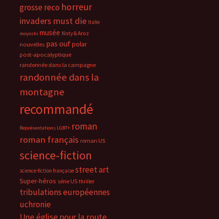
horreur
grosse reco
invaders must die
Italie
musée
Noty & Aroz
moyoshi
pas ouf
polar
nouvelles
post-apocalyptique
randonnée dans la campagne
randonnée dans la
montagne
recommandé
roman
Représentations LGBT+
roman français
roman US
science-fiction
street art
science-fiction française
Super-héros
série US
thriller
tribulations européennes
uchronie
Une église pour la route