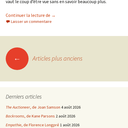
vaut le coup d’être vue sans en savoir beaucoup plus.
Bottoms
, d’Emma Seligman
Continuer la lecture de
→
Laisser un commentaire
Navigation
←
Articles plus anciens
des
articles
Derniers articles
The Auctioneer
, de Joan Samson
4 août 2026
Backrooms
, de Kane Parsons
2 août 2026
Empathie
, de Florence Longpré
1 août 2026