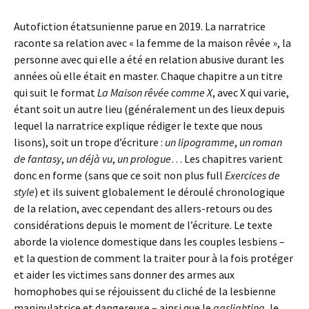
Autofiction étatsunienne parue en 2019. La narratrice
raconte sa relation avec « la femme de la maison rêvée », la
personne avec qui elle a été en relation abusive durant les
années où elle était en master. Chaque chapitre a un titre
qui suit le format
La Maison rêvée comme X
, avec X qui varie,
étant soit un autre lieu (généralement un des lieux depuis
lequel la narratrice explique rédiger le texte que nous
lisons), soit un trope d’écriture :
un lipogramme
,
un roman
de fantasy
,
un déjà vu
,
un prologue
… Les chapitres varient
donc en forme (sans que ce soit non plus full
Exercices de
style
) et ils suivent globalement le déroulé chronologique
de la relation, avec cependant des allers-retours ou des
considérations depuis le moment de l’écriture. Le texte
aborde la violence domestique dans les couples lesbiens –
et la question de comment la traiter pour à la fois protéger
et aider les victimes sans donner des armes aux
homophobes qui se réjouissent du cliché de la lesbienne
manipulatrice et dangereuse – ainsi que le
gaslighting
, le