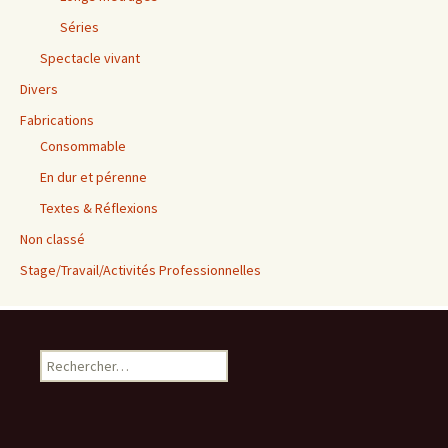
Séries
Spectacle vivant
Divers
Fabrications
Consommable
En dur et pérenne
Textes & Réflexions
Non classé
Stage/Travail/Activités Professionnelles
Rechercher :