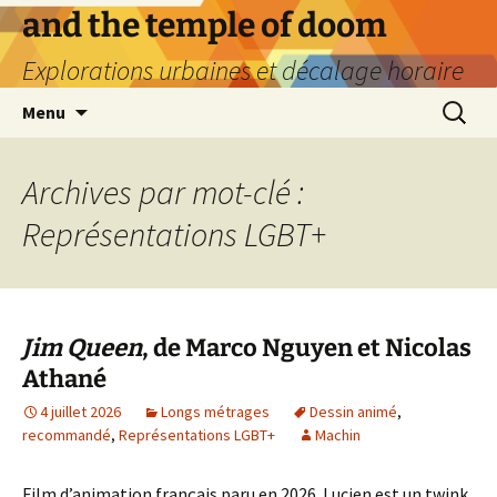
Aller
and the temple of doom
au
Explorations urbaines et décalage horaire
contenu
Recherc
Menu
Archives par mot-clé :
Représentations LGBT+
Jim Queen
, de Marco Nguyen et Nicolas
Athané
4 juillet 2026
Longs métrages
Dessin animé
,
recommandé
,
Représentations LGBT+
Machin
Film d’animation français paru en 2026. Lucien est un twink