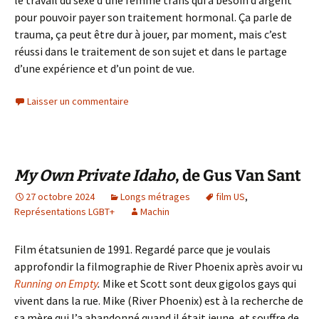
le travail du sexe d’une femme trans qui a besoin d’argent
pour pouvoir payer son traitement hormonal. Ça parle de
trauma, ça peut être dur à jouer, par moment, mais c’est
réussi dans le traitement de son sujet et dans le partage
d’une expérience et d’un point de vue.
Laisser un commentaire
My Own Private Idaho
, de Gus Van Sant
27 octobre 2024
Longs métrages
film US
,
Représentations LGBT+
Machin
Film étatsunien de 1991. Regardé parce que je voulais
approfondir la filmographie de River Phoenix après avoir vu
Running on Empty
.
Mike et Scott sont deux gigolos gays qui
vivent dans la rue. Mike (River Phoenix) est à la recherche de
sa mère qui l’a abandonné quand il était jeune, et souffre de