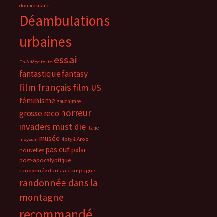
documentaire
Déambulations
urbaines
essai
En Ariège toute
fantastique
fantasy
film français
film US
féminisme
gauchimse
horreur
grosse reco
invaders must die
Italie
musée
Noty & Aroz
moyoshi
pas ouf
polar
nouvelles
post-apocalyptique
randonnée dans la campagne
randonnée dans la
montagne
recommandé