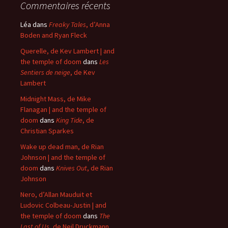
Commentaires récents
Léa
dans
Freaky Tales
, d’Anna
Boden and Ryan Fleck
Querelle, de Kev Lambert | and
the temple of doom
dans
Les
Sentiers de neige
, de Kev
Lambert
Midnight Mass, de Mike
Flanagan | and the temple of
doom
dans
King Tide
, de
Christian Sparkes
Wake up dead man, de Rian
Johnson | and the temple of
doom
dans
Knives Out
, de Rian
Johnson
Nero, d’Allan Mauduit et
Ludovic Colbeau-Justin | and
the temple of doom
dans
The
Last of Us
, de Neil Druckmann