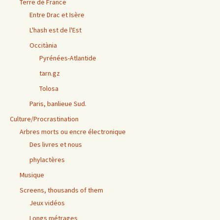
Terre de France
Entre Drac et Isère
L'hash est de l'Est
Occitània
Pyrénées-Atlantide
tarn.gz
Tolosa
Paris, banlieue Sud.
Culture/Procrastination
Arbres morts ou encre électronique
Des livres et nous
phylactères
Musique
Screens, thousands of them
Jeux vidéos
Longs métrages