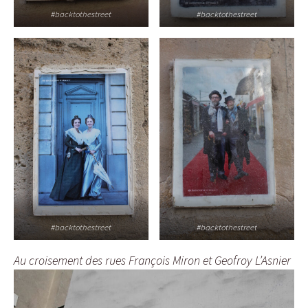
#backtothestreet
#backtothestreet
#backtothestreet
#backtothestreet
Au croisement des rues François Miron et Geofroy L’Asnier