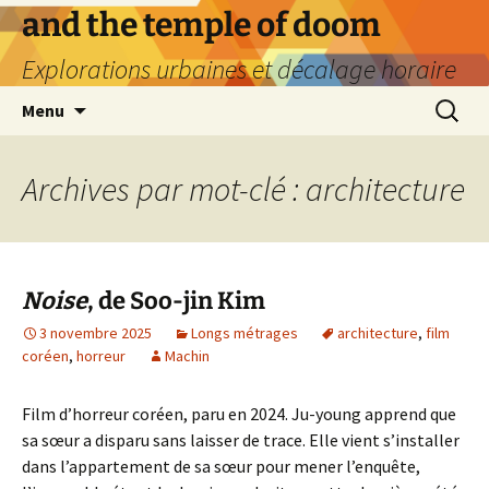
Aller
and the temple of doom
au
Explorations urbaines et décalage horaire
contenu
Recherc
Menu
Archives par mot-clé : architecture
Noise
, de Soo-jin Kim
3 novembre 2025
Longs métrages
architecture
,
film
coréen
,
horreur
Machin
Film d’horreur coréen, paru en 2024. Ju-young apprend que
sa sœur a disparu sans laisser de trace. Elle vient s’installer
dans l’appartement de sa sœur pour mener l’enquête,