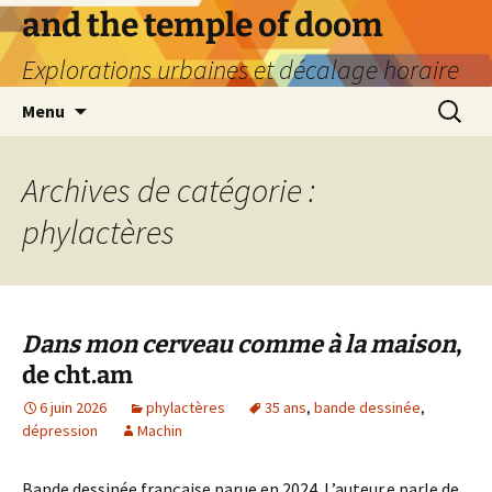
Aller
and the temple of doom
au
Explorations urbaines et décalage horaire
contenu
Recherc
Menu
Archives de catégorie :
phylactères
Dans mon cerveau comme à la maison
,
de cht.am
6 juin 2026
phylactères
35 ans
,
bande dessinée
,
dépression
Machin
Bande dessinée française parue en 2024. L’auteur.e parle de