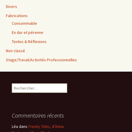
Divers
Fabrications
Consommable
En dur et pérenne
Textes & Réflexions
Non classé
Stage/Travail/Activités Professionnelles
Rechercher :
Commentaires récents
Léa
dans
Freaky Tales
, d’Anna