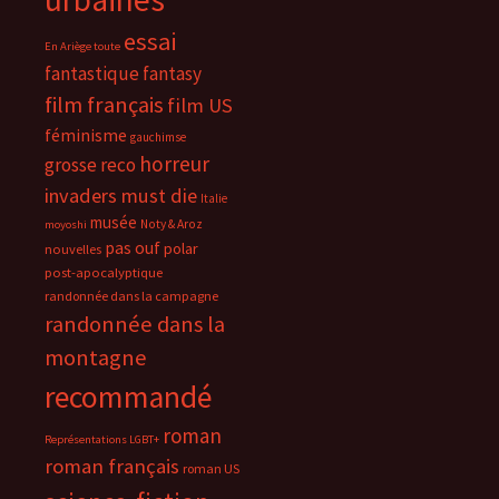
essai
En Ariège toute
fantastique
fantasy
film français
film US
féminisme
gauchimse
horreur
grosse reco
invaders must die
Italie
musée
Noty & Aroz
moyoshi
pas ouf
polar
nouvelles
post-apocalyptique
randonnée dans la campagne
randonnée dans la
montagne
recommandé
roman
Représentations LGBT+
roman français
roman US