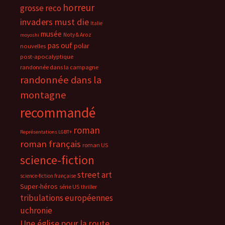
horreur
grosse reco
invaders must die
Italie
musée
Noty & Aroz
moyoshi
pas ouf
polar
nouvelles
post-apocalyptique
randonnée dans la campagne
randonnée dans la
montagne
recommandé
roman
Représentations LGBT+
roman français
roman US
science-fiction
street art
science-fiction française
Super-héros
série US
thriller
tribulations européennes
uchronie
Une église pour la route