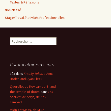
Textes & Réflexions
Non classé
Stage/Travail/Activités Professionnelles
Rechercher :
Commentaires récents
Léa
dans
Freaky Tales
, d’Anna
Boden and Ryan Fleck
Querelle, de Kev Lambert | and
the temple of doom
dans
Les
Sentiers de neige
, de Kev
Lambert
Midnight Mass, de Mike