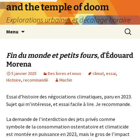
Aller
and the temple of doom
au
Explorations urbaines et décalage horaire
contenu
Recherc
Menu
Fin du monde et petits fours
, d’Édouard
Morena
5 janvier 2025
Des livres et nous
climat
,
essai
,
Histoire
,
recommandé
Machin
Essai d’histoire des négociations climatiques, paru en 2023.
Sujet qui m’intéresse, et essai facile à lire. Je recommande.
La demande de l’interdiction des jets privés comme
symbole de la consommation ostentatoire et climaticide
est montée en puissance en 2023, mais le gros de l’impact