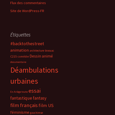
Flux des commentaires
Site de WordPress-FR
Étiquettes
#backtothestreet
animation
architecture
bivouac
Dessin animé
C215
comédie
documentaire
Déambulations
urbaines
essai
En Ariège toute
fantastique
fantasy
film français
film US
féminisme
gauchimse