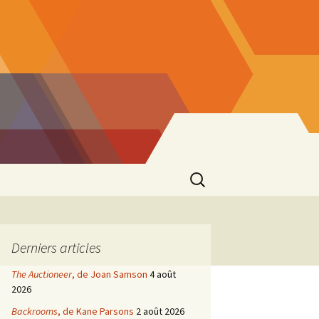
Rechercher :
Derniers articles
The Auctioneer
, de Joan Samson
4 août
2026
Backrooms
, de Kane Parsons
2 août 2026