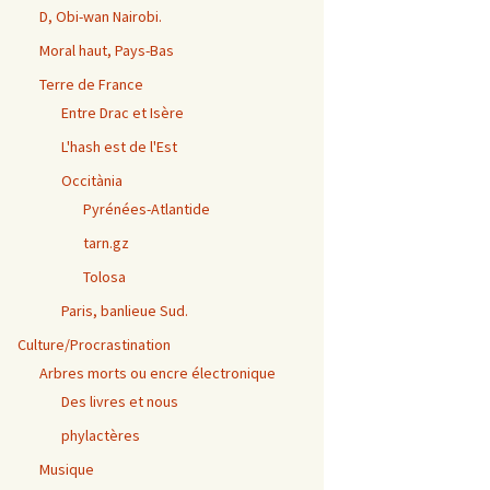
D, Obi-wan Nairobi.
Moral haut, Pays-Bas
Terre de France
Entre Drac et Isère
L'hash est de l'Est
Occitània
Pyrénées-Atlantide
tarn.gz
Tolosa
Paris, banlieue Sud.
Culture/Procrastination
Arbres morts ou encre électronique
Des livres et nous
phylactères
Musique