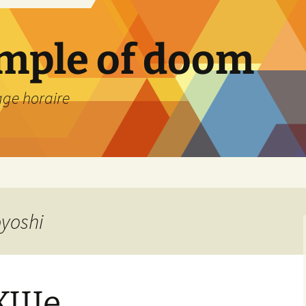
emple of doom
age horaire
oyoshi
XIIIe