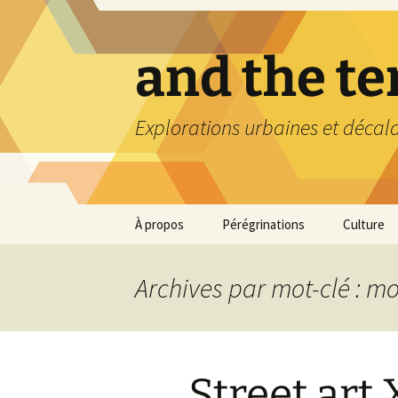
Aller
au
contenu
and the t
Explorations urbaines et décal
À propos
Pérégrinations
Culture
Archives par mot-clé : m
Street art 