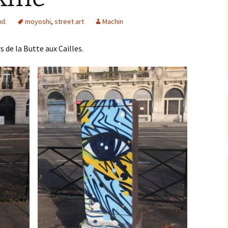
ud.
moyoshi
,
street art
Machin
 de la Butte aux Cailles.