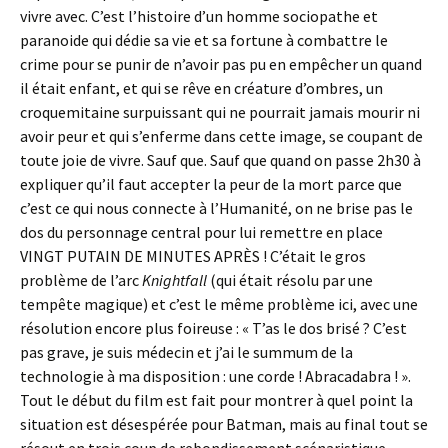
vivre avec. C’est l’histoire d’un homme sociopathe et
paranoide qui dédie sa vie et sa fortune à combattre le
crime pour se punir de n’avoir pas pu en empêcher un quand
il était enfant, et qui se rêve en créature d’ombres, un
croquemitaine surpuissant qui ne pourrait jamais mourir ni
avoir peur et qui s’enferme dans cette image, se coupant de
toute joie de vivre. Sauf que. Sauf que quand on passe 2h30 à
expliquer qu’il faut accepter la peur de la mort parce que
c’est ce qui nous connecte à l’Humanité, on ne brise pas le
dos du personnage central pour lui remettre en place
VINGT PUTAIN DE MINUTES APRÈS ! C’était le gros
problème de l’arc
Knightfall
(qui était résolu par une
tempête magique) et c’est le même problème ici, avec une
résolution encore plus foireuse : « T’as le dos brisé ? C’est
pas grave, je suis médecin et j’ai le summum de la
technologie à ma disposition : une corde ! Abracadabra ! ».
Tout le début du film est fait pour montrer à quel point la
situation est désespérée pour Batman, mais au final tout se
résout en trois coup de rebondissement scénaristique