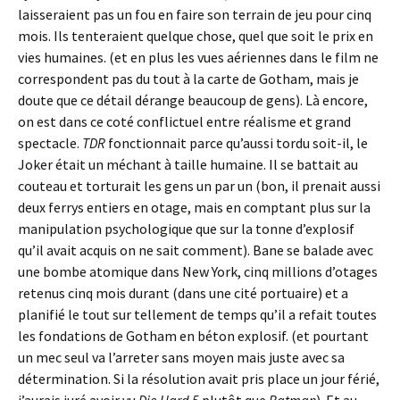
laisseraient pas un fou en faire son terrain de jeu pour cinq
mois. Ils tenteraient quelque chose, quel que soit le prix en
vies humaines. (et en plus les vues aériennes dans le film ne
correspondent pas du tout à la carte de Gotham, mais je
doute que ce détail dérange beaucoup de gens). Là encore,
on est dans ce coté conflictuel entre réalisme et grand
spectacle.
TDR
fonctionnait parce qu’aussi tordu soit-il, le
Joker était un méchant à taille humaine. Il se battait au
couteau et torturait les gens un par un (bon, il prenait aussi
deux ferrys entiers en otage, mais en comptant plus sur la
manipulation psychologique que sur la tonne d’explosif
qu’il avait acquis on ne sait comment). Bane se balade avec
une bombe atomique dans New York, cinq millions d’otages
retenus cinq mois durant (dans une cité portuaire) et a
planifié le tout sur tellement de temps qu’il a refait toutes
les fondations de Gotham en béton explosif. (et pourtant
un mec seul va l’arreter sans moyen mais juste avec sa
détermination. Si la résolution avait pris place un jour férié,
j’aurais juré avoir vu
Die Hard 5
plutôt que
Batman
). Et au