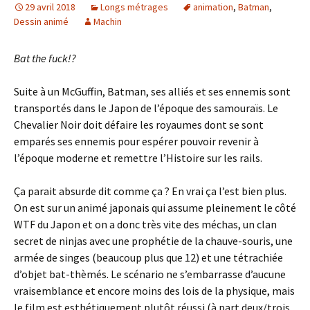
29 avril 2018
Longs métrages
animation
,
Batman
,
Dessin animé
Machin
Bat the fuck!?
Suite à un McGuffin, Batman, ses alliés et ses ennemis sont
transportés dans le Japon de l’époque des samouraïs. Le
Chevalier Noir doit défaire les royaumes dont se sont
emparés ses ennemis pour espérer pouvoir revenir à
l’époque moderne et remettre l’Histoire sur les rails.
Ça parait absurde dit comme ça ? En vrai ça l’est bien plus.
On est sur un animé japonais qui assume pleinement le côté
WTF du Japon et on a donc très vite des méchas, un clan
secret de ninjas avec une prophétie de la chauve-souris, une
armée de singes (beaucoup plus que 12) et une tétrachiée
d’objet bat-thèmés. Le scénario ne s’embarrasse d’aucune
vraisemblance et encore moins des lois de la physique, mais
le film est esthétiquement plutôt réussi (à part deux/trois