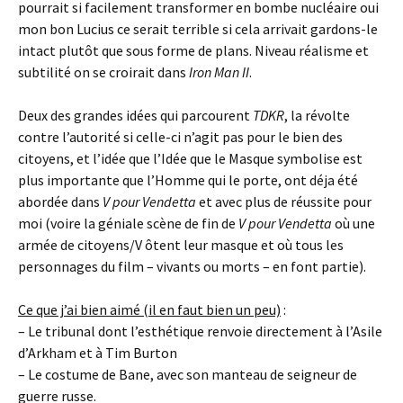
pourrait si facilement transformer en bombe nucléaire oui
mon bon Lucius ce serait terrible si cela arrivait gardons-le
intact plutôt que sous forme de plans. Niveau réalisme et
subtilité on se croirait dans
Iron Man II
.
Deux des grandes idées qui parcourent
TDKR
, la révolte
contre l’autorité si celle-ci n’agit pas pour le bien des
citoyens, et l’idée que l’Idée que le Masque symbolise est
plus importante que l’Homme qui le porte, ont déja été
abordée dans
V pour Vendetta
et avec plus de réussite pour
moi (voire la géniale scène de fin de
V pour Vendetta
où une
armée de citoyens/V ôtent leur masque et où tous les
personnages du film – vivants ou morts – en font partie).
Ce que j’ai bien aimé (il en faut bien un peu)
:
– Le tribunal dont l’esthétique renvoie directement à l’Asile
d’Arkham et à Tim Burton
– Le costume de Bane, avec son manteau de seigneur de
guerre russe.