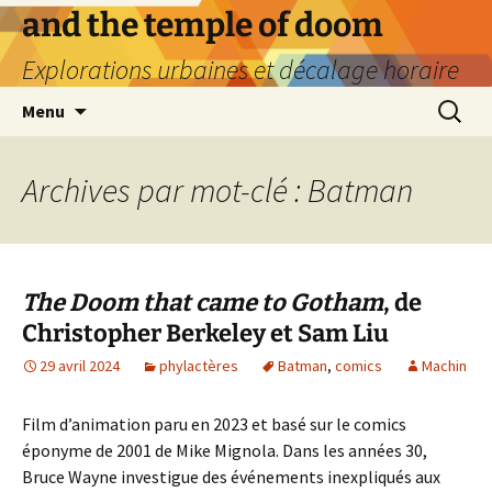
Aller
and the temple of doom
au
Explorations urbaines et décalage horaire
contenu
Recherc
Menu
Archives par mot-clé : Batman
The Doom that came to Gotham
, de
Christopher Berkeley et Sam Liu
29 avril 2024
phylactères
Batman
,
comics
Machin
Film d’animation paru en 2023 et basé sur le comics
éponyme de 2001 de Mike Mignola. Dans les années 30,
Bruce Wayne investigue des événements inexpliqués aux