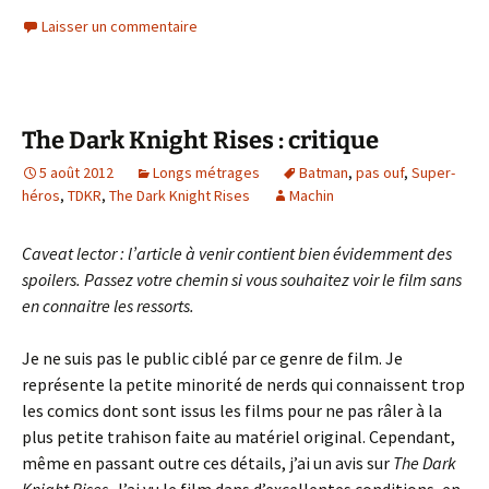
Laisser un commentaire
The Dark Knight Rises : critique
5 août 2012
Longs métrages
Batman
,
pas ouf
,
Super-
héros
,
TDKR
,
The Dark Knight Rises
Machin
Caveat lector : l’article à venir contient bien évidemment des
spoilers. Passez votre chemin si vous souhaitez voir le film sans
en connaitre les ressorts.
Je ne suis pas le public ciblé par ce genre de film. Je
représente la petite minorité de nerds qui connaissent trop
les comics dont sont issus les films pour ne pas râler à la
plus petite trahison faite au matériel original. Cependant,
même en passant outre ces détails, j’ai un avis sur
The Dark
Knight Rises
. J’ai vu le film dans d’excellentes conditions, en