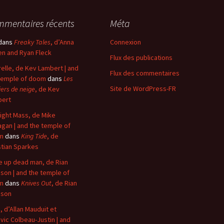
mentaires récents
Méta
dans
Freaky Tales
, d’Anna
Connexion
n and Ryan Fleck
Flux des publications
elle, de Kev Lambert | and
Flux des commentaires
temple of doom
dans
Les
Site de WordPress-FR
iers de neige
, de Kev
bert
ight Mass, de Mike
agan | and the temple of
m
dans
King Tide
, de
stian Sparkes
 up dead man, de Rian
son | and the temple of
m
dans
Knives Out
, de Rian
nson
, d’Allan Mauduit et
vic Colbeau-Justin | and