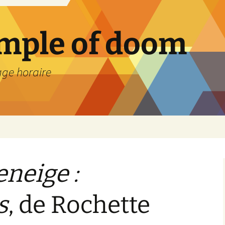
emple of doom
age horaire
neige :
s
, de Rochette