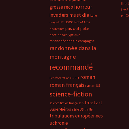
the 
horreur
grosse reco
Last
invaders must die
et C
Italie
musée
Noty & Aroz
moyoshi
pas ouf
polar
nouvelles
post-apocalyptique
randonnée dans la campagne
randonnée dans la
montagne
recommandé
roman
Représentations LGBT+
roman français
roman US
science-fiction
street art
science-fiction française
Super-héros
série US
thriller
tribulations européennes
uchronie