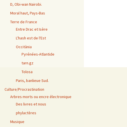
D, Obi-wan Nairobi.
Moral haut, Pays-Bas
Terre de France
Entre Drac et Isère
L'hash est de l'Est
Occitània
Pyrénées-Atlantide
tarn.gz
Tolosa
Paris, banlieue Sud.
Culture/Procrastination
Arbres morts ou encre électronique
Des livres et nous
phylactères
Musique