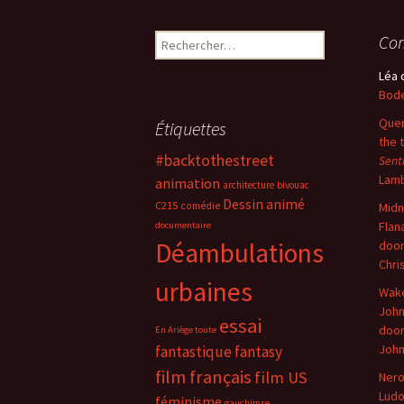
Rechercher :
Com
Léa
Bode
Quer
Étiquettes
the 
#backtothestreet
Sent
Lam
animation
architecture
bivouac
Dessin animé
C215
comédie
Midn
Flan
documentaire
Déambulations
doo
Chri
urbaines
Wake
John
essai
doo
En Ariège toute
Joh
fantastique
fantasy
film français
film US
Nero
Ludo
féminisme
gauchimse