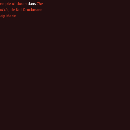
temple of doom
dans
The
 of Us
, de Neil Druckmann
raig Mazin