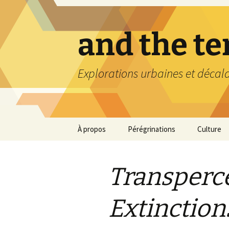
Aller
au
contenu
and the t
Explorations urbaines et décal
À propos
Pérégrinations
Culture
Transperce
Extinction