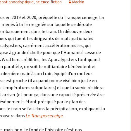
post-apocalyptique
,
science-fiction
Machin
us en 2019 et 2020, préquelle du Transperceneige. La
 menés à la Terre gelée sur laquelle se déroule
l’embarquement dans le train. On découvre deux
hers qui tuent les dirigeants de multinationales
ocalypsters, carrément accélérationnistes, qui
ypse à grande échelle pour que l’Humanité cesse de
 les Wrathers crédibles, les Apocalypsters font quand
parallèle, on voit le milliardaire bénévolent et
a dernière main à son train équipé d’un moteur
se est proche (il a quand même visé bien juste en
es températures subpolaires) et que la survie résidera
t arriver (et pour ça, dans une capacité préservée à se
s événements étant précipité par le plan des
 le train se fait dans la précipitation, expliquant la
trouvera dans
Le Transperceneige
.
, mais bon, le fond de l’histoire n’est pas