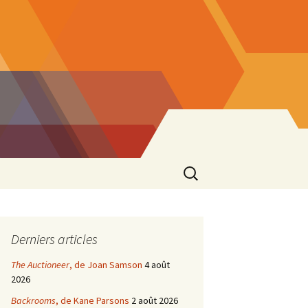
Rechercher :
Derniers articles
The Auctioneer
, de Joan Samson
4 août
2026
Backrooms
, de Kane Parsons
2 août 2026