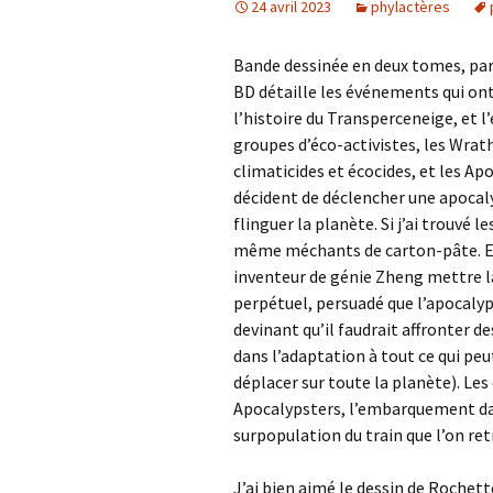
24 avril 2023
phylactères
Bande dessinée en deux tomes, par
BD détaille les événements qui ont
l’histoire du Transperceneige, et 
groupes d’éco-activistes, les Wrat
climaticides et écocides, et les Ap
décident de déclencher une apocal
flinguer la planète. Si j’ai trouvé
même méchants de carton-pâte. En 
inventeur de génie Zheng mettre l
perpétuel, persuadé que l’apocalyp
devinant qu’il faudrait affronter d
dans l’adaptation à tout ce qui peu
déplacer sur toute la planète). Le
Apocalypsters, l’embarquement dans
surpopulation du train que l’on re
J’ai bien aimé le dessin de Rochette