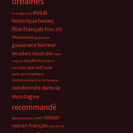
urbaines
essai
En Ariège toute
fantastique
fantasy
film français
film US
féminisme
gauchimse
horreur
grosse reco
invaders must die
Italie
musée
Noty & Aroz
moyoshi
pas ouf
polar
nouvelles
post-apocalyptique
randonnée dans la campagne
randonnée dans la
montagne
recommandé
roman
Représentations LGBT+
roman français
roman US