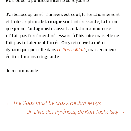
Bois et de la politique interne du royaume.
J’ai beaucoup aimé. L’univers est cool, le fonctionnement
et la description de la magie sont intéressante, la forme
que prend l’antagoniste aussi. La relation amoureuse
n’était pas forcément nécessaire à l’histoire mais elle ne
fait pas totalement forcée. On y retrouve la même
dynamique que celle dans
La Passe-Miroir
, mais en mieux
écrite et moins cringeante.
Je recommande.
Navigation
←
The Gods must be crazy
, de Jamie Uys
Un Livre des Pyrénées
, de Kurt Tucholsky
→
des