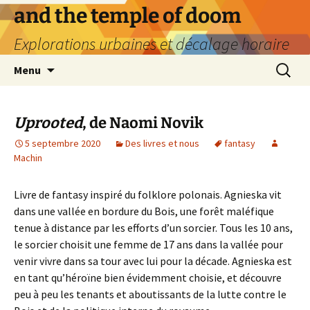
Aller
and the temple of doom
au
Explorations urbaines et décalage horaire
contenu
Recherc
Menu
Uprooted
, de Naomi Novik
5 septembre 2020
Des livres et nous
fantasy
Machin
Livre de fantasy inspiré du folklore polonais. Agnieska vit
dans une vallée en bordure du Bois, une forêt maléfique
tenue à distance par les efforts d’un sorcier. Tous les 10 ans,
le sorcier choisit une femme de 17 ans dans la vallée pour
venir vivre dans sa tour avec lui pour la décade. Agnieska est
en tant qu’héroïne bien évidemment choisie, et découvre
peu à peu les tenants et aboutissants de la lutte contre le