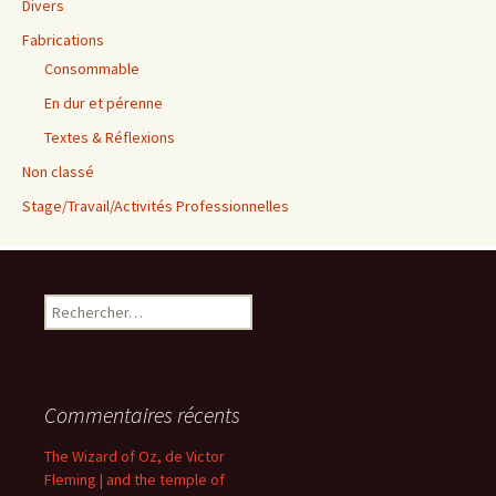
Divers
Fabrications
Consommable
En dur et pérenne
Textes & Réflexions
Non classé
Stage/Travail/Activités Professionnelles
Rechercher :
Commentaires récents
The Wizard of Oz, de Victor
Fleming | and the temple of