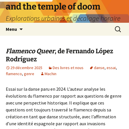
Aller
and the temple of doom
au
Explorations urbaines et décalage horaire
contenu
Recherc
Menu
Flamenco Queer
, de Fernando López
Rodríguez
29 décembre 2025
Des livres et nous
danse
,
essai
,
flamenco
,
genre
Machin
Essai sur la danse paru en 2024. L’auteur analyse les
évolutions du flamenco par rapport aux questions de genre
avec une perspective historique. Il explique que ces
questions ont toujours traversé le flamenco depuis sa
création en tant que danse structurée, avec l’affirmation
d’une identité espagnole par rapport aux invasions