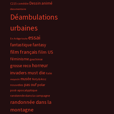
Dessin animé
C215
comédie
documentaire
Déambulations
urbaines
essai
En Ariège toute
fantastique
fantasy
film français
film US
féminisme
gauchimse
horreur
grosse reco
invaders must die
Italie
musée
Noty & Aroz
moyoshi
pas ouf
polar
nouvelles
post-apocalyptique
randonnée dans la campagne
randonnée dans la
montagne