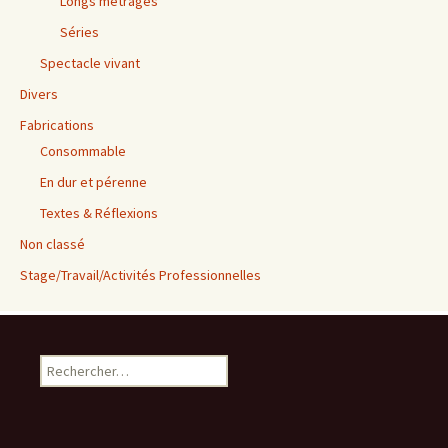
Longs métrages
Séries
Spectacle vivant
Divers
Fabrications
Consommable
En dur et pérenne
Textes & Réflexions
Non classé
Stage/Travail/Activités Professionnelles
Rechercher :