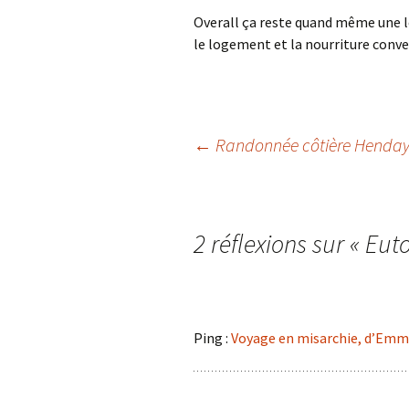
Overall ça reste quand même une lec
le logement et la nourriture conv
Navigation
←
Randonnée côtière Henday
des
2 réflexions sur «
Eut
articles
Ping :
Voyage en misarchie, d’Emm