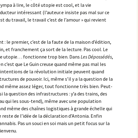
ympa à lire, le côté utopie est cool, et la vie
ucteur intéressant (l’auteur.e insiste pas mal sur ce
st du travail, le travail c’est de l’amour » qui revient
: le premier, c’est de la faute de la maison d’édition,
in, et franchement ça sort de la lecture. Pas cool. Le
tte utopie… fonctionne trop bien. Dans
Les Dépossédés
,
en c’est que Le Guin creuse quand même pas mal les
ntentions de la révolution initiale peuvent quand
ructures de pouvoir. Ici, même s’il y a la question de la
nd même assez léger, tout fonctionne très bien. Peut-
si la question des infrastructures : y’a des trains, des
au qui les sous-tend), même avec une population
d même des chaînes logistiques à grande échelle qui
reste de l’idée de la déclaration d’Antonia. Enfin
nnabis. Pas un souci en soi mais un petit focus sur la
bienvenu.