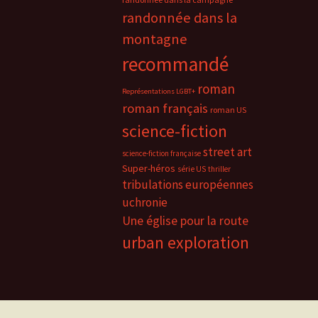
randonnée dans la
montagne
recommandé
roman
Représentations LGBT+
roman français
roman US
science-fiction
street art
science-fiction française
Super-héros
série US
thriller
tribulations européennes
uchronie
Une église pour la route
urban exploration