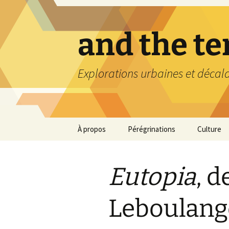
Aller
au
contenu
and the t
Explorations urbaines et décal
À propos
Pérégrinations
Culture
Eutopia
, d
Leboulang