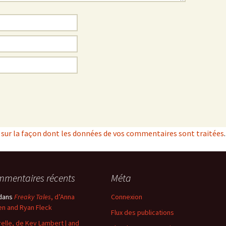
s sur la façon dont les données de vos commentaires sont traitées
.
mentaires récents
Méta
dans
Freaky Tales
, d’Anna
Connexion
n and Ryan Fleck
Flux des publications
elle, de Kev Lambert | and