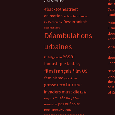
Étiquettes
the 
#backtothestreet
Sent
Lam
animation
architecture
bivouac
Dessin animé
C215
comédie
Midn
Flan
documentaire
Déambulations
doo
Chri
urbaines
Wake
John
essai
doo
En Ariège toute
Joh
fantastique
fantasy
film français
film US
Nero
Ludo
féminisme
gauchimse
the 
horreur
grosse reco
Last
invaders must die
et C
Italie
musée
Noty & Aroz
moyoshi
pas ouf
polar
nouvelles
post-apocalyptique
randonnée dans la campagne