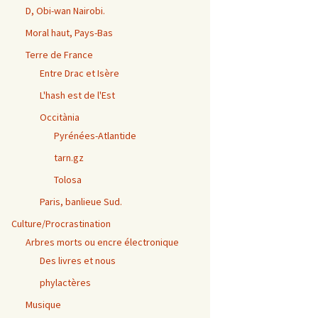
D, Obi-wan Nairobi.
Moral haut, Pays-Bas
Terre de France
Entre Drac et Isère
L'hash est de l'Est
Occitània
Pyrénées-Atlantide
tarn.gz
Tolosa
Paris, banlieue Sud.
Culture/Procrastination
Arbres morts ou encre électronique
Des livres et nous
phylactères
Musique