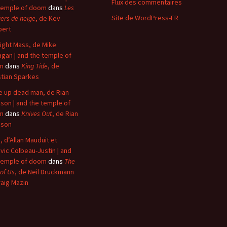
Flux des commentaires
temple of doom
dans
Les
Site de WordPress-FR
iers de neige
, de Kev
bert
ight Mass, de Mike
agan | and the temple of
m
dans
King Tide
, de
stian Sparkes
 up dead man, de Rian
son | and the temple of
m
dans
Knives Out
, de Rian
nson
, d’Allan Mauduit et
vic Colbeau-Justin | and
temple of doom
dans
The
 of Us
, de Neil Druckmann
raig Mazin