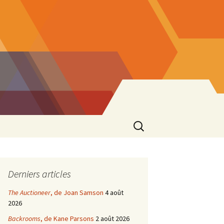
Rechercher :
Derniers articles
The Auctioneer
, de Joan Samson
4 août
2026
Backrooms
, de Kane Parsons
2 août 2026