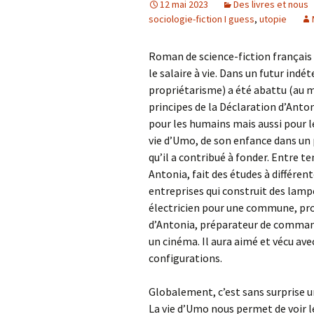
12 mai 2023
Des livres et nous
sociologie-fiction I guess
,
utopie
Roman de science-fiction français 
le salaire à vie. Dans un futur ind
propriétarisme) a été abattu (au mo
principes de la Déclaration d’Anto
pour les humains mais aussi pour l
vie d’Umo, de son enfance dans un pe
qu’il a contribué à fonder. Entre t
Antonia, fait des études à différent
entreprises qui construit des lamp
électricien pour une commune, prof
d’Antonia, préparateur de comman
un cinéma. Il aura aimé et vécu ave
configurations.
Globalement, c’est sans surprise
La vie d’Umo nous permet de voir l