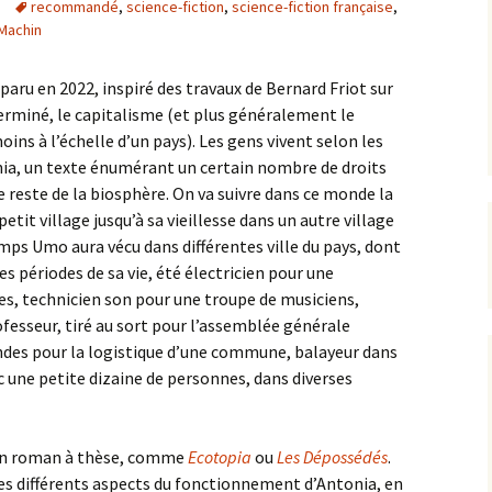
recommandé
,
science-fiction
,
science-fiction française
,
Machin
paru en 2022, inspiré des travaux de Bernard Friot sur
éterminé, le capitalisme (et plus généralement le
ins à l’échelle d’un pays). Les gens vivent selon les
nia, un texte énumérant un certain nombre de droits
e reste de la biosphère. On va suivre dans ce monde la
tit village jusqu’à sa vieillesse dans un autre village
emps Umo aura vécu dans différentes ville du pays, dont
es périodes de sa vie, été électricien pour une
es, technicien son pour une troupe de musiciens,
esseur, tiré au sort pour l’assemblée générale
des pour la logistique d’une commune, balayeur dans
c une petite dizaine de personnes, dans diverses
 un roman à thèse, comme
Ecotopia
ou
Les Dépossédés
.
es différents aspects du fonctionnement d’Antonia, en