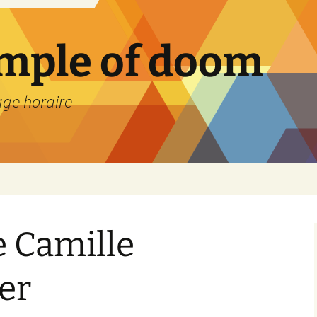
emple of doom
age horaire
e Camille
er