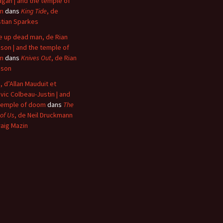
agan | and the temple of
m
dans
King Tide
, de
stian Sparkes
 up dead man, de Rian
son | and the temple of
m
dans
Knives Out
, de Rian
nson
, d’Allan Mauduit et
vic Colbeau-Justin | and
temple of doom
dans
The
 of Us
, de Neil Druckmann
raig Mazin