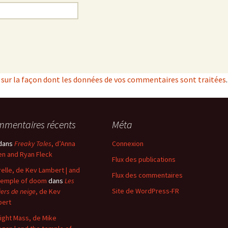
s sur la façon dont les données de vos commentaires sont traitées
.
mentaires récents
Méta
dans
Freaky Tales
, d’Anna
Connexion
n and Ryan Fleck
Flux des publications
elle, de Kev Lambert | and
Flux des commentaires
temple of doom
dans
Les
Site de WordPress-FR
iers de neige
, de Kev
bert
ight Mass, de Mike