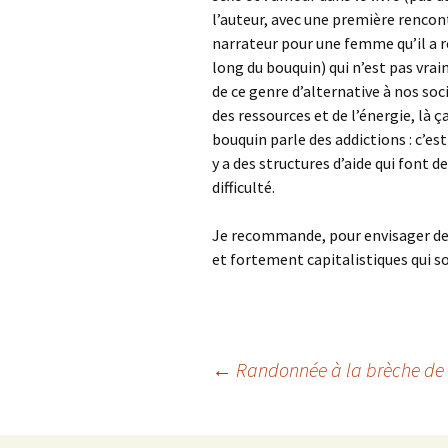
l’auteur, avec une première rencont
narrateur pour une femme qu’il a ren
long du bouquin) qui n’est pas vra
de ce genre d’alternative à nos soc
des ressources et de l’énergie, là ç
bouquin parle des addictions : c’es
y a des structures d’aide qui font d
difficulté.
Je recommande, pour envisager de
et fortement capitalistiques qui so
Navigation
←
Randonnée à la brèche de R
des