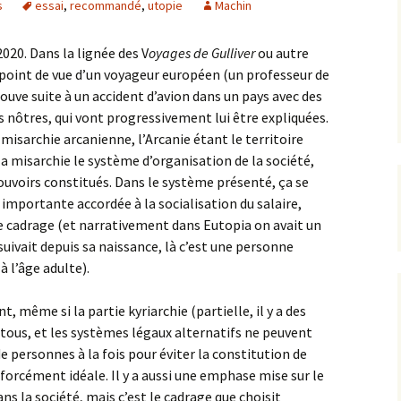
s
essai
,
recommandé
,
utopie
Machin
020. Dans la lignée des V
oyages de Gulliver
ou autre
e point de vue d’un voyageur européen (un professeur de
trouve suite à un accident d’avion dans un pays avec des
s nôtres, qui vont progressivement lui être expliquées.
a misarchie arcanienne, l’Arcanie étant le territoire
 la misarchie le système d’organisation de la société,
ouvoirs constitués. Dans le système présenté, ça se
t importante accordée à la socialisation du salaire,
e cadrage (et narrativement dans Eutopia on avait un
 suivait depuis sa naissance, là c’est une personne
à l’âge adulte).
, même si la partie kyriarchie (partielle, il y a des
tous, et les systèmes légaux alternatifs ne peuvent
 personnes à la fois pour éviter la constitution de
forcément idéale. Il y a aussi une emphase mise sur le
ans la société, mais c’est le cadrage que choisit