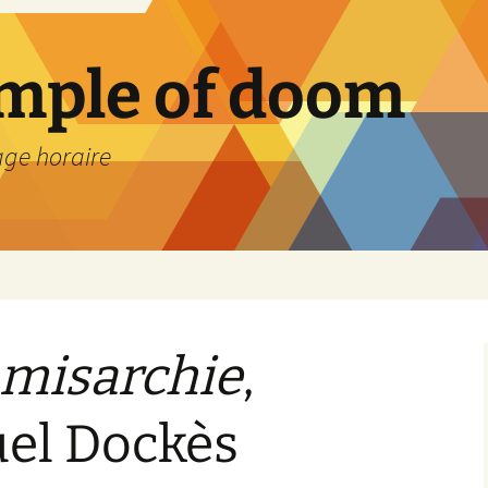
emple of doom
age horaire
 misarchie
,
el Dockès