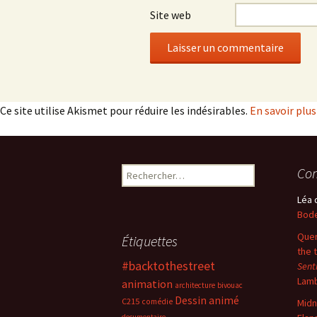
Site web
Ce site utilise Akismet pour réduire les indésirables.
En savoir plu
Rechercher :
Com
Léa
Bode
Quer
Étiquettes
the 
#backtothestreet
Sent
Lam
animation
architecture
bivouac
Dessin animé
C215
comédie
Midn
documentaire