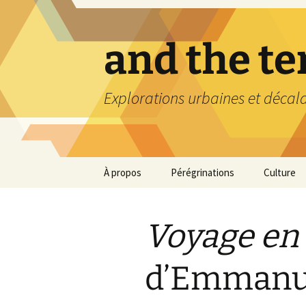
Aller
au
contenu
and the t
Explorations urbaines et décal
À propos
Pérégrinations
Culture
Voyage en
d’Emmanu