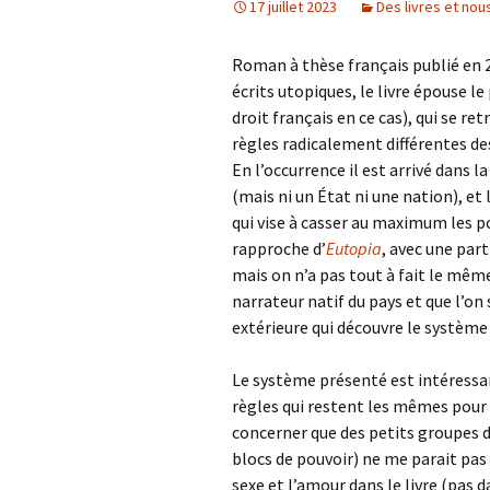
17 juillet 2023
Des livres et nou
Roman à thèse français publié en 2
écrits utopiques, le livre épouse l
droit français en ce cas), qui se re
règles radicalement différentes de
En l’occurrence il est arrivé dans l
(mais ni un État ni une nation), et
qui vise à casser au maximum les p
rapproche d’
Eutopia
, avec une par
mais on n’a pas tout à fait le mêm
narrateur natif du pays et que l’on
extérieure qui découvre le système 
Le système présenté est intéressant
règles qui restent les mêmes pour 
concerner que des petits groupes de
blocs de pouvoir) ne me parait pas 
sexe et l’amour dans le livre (pas d