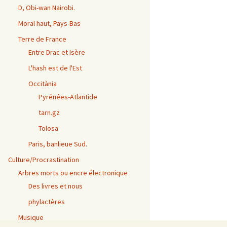
D, Obi-wan Nairobi.
Moral haut, Pays-Bas
Terre de France
Entre Drac et Isère
L'hash est de l'Est
Occitània
Pyrénées-Atlantide
tarn.gz
Tolosa
Paris, banlieue Sud.
Culture/Procrastination
Arbres morts ou encre électronique
Des livres et nous
phylactères
Musique