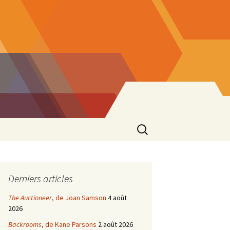
Rechercher :
Derniers articles
The Auctioneer
, de Joan Samson
4 août
2026
Backrooms
, de Kane Parsons
2 août 2026