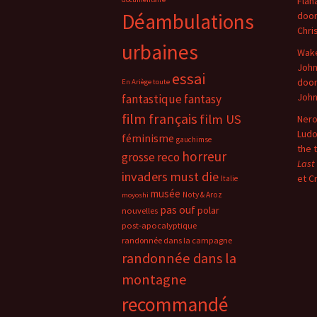
Flan
Déambulations
doo
Chri
urbaines
Wake
John
essai
doo
En Ariège toute
Joh
fantastique
fantasy
film français
film US
Nero
Ludo
féminisme
gauchimse
the 
horreur
grosse reco
Last
invaders must die
et C
Italie
musée
Noty & Aroz
moyoshi
pas ouf
polar
nouvelles
post-apocalyptique
randonnée dans la campagne
randonnée dans la
montagne
recommandé