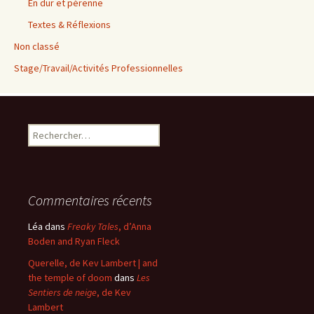
En dur et pérenne
Textes & Réflexions
Non classé
Stage/Travail/Activités Professionnelles
Rechercher :
Commentaires récents
Léa
dans
Freaky Tales
, d’Anna
Boden and Ryan Fleck
Querelle, de Kev Lambert | and
the temple of doom
dans
Les
Sentiers de neige
, de Kev
Lambert