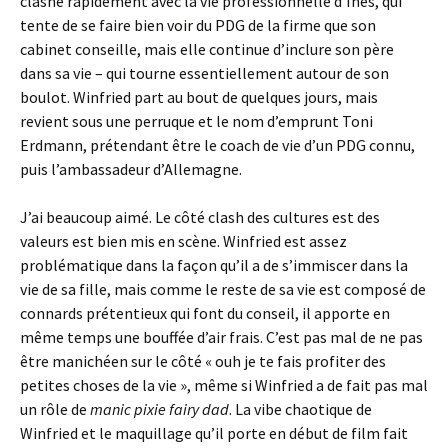
clashe rapidement avec la vie professionnelle d’Ines, qui
tente de se faire bien voir du PDG de la firme que son
cabinet conseille, mais elle continue d’inclure son père
dans sa vie – qui tourne essentiellement autour de son
boulot. Winfried part au bout de quelques jours, mais
revient sous une perruque et le nom d’emprunt Toni
Erdmann, prétendant être le coach de vie d’un PDG connu,
puis l’ambassadeur d’Allemagne.
J’ai beaucoup aimé. Le côté clash des cultures est des
valeurs est bien mis en scène. Winfried est assez
problématique dans la façon qu’il a de s’immiscer dans la
vie de sa fille, mais comme le reste de sa vie est composé de
connards prétentieux qui font du conseil, il apporte en
même temps une bouffée d’air frais. C’est pas mal de ne pas
être manichéen sur le côté « ouh je te fais profiter des
petites choses de la vie », même si Winfried a de fait pas mal
un rôle de
manic pixie fairy dad
. La vibe chaotique de
Winfried et le maquillage qu’il porte en début de film fait