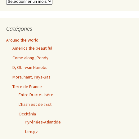
Archives
exhaustives
Catégories
Around the World
America the beautiful
Come along, Pondy.
D, Obi-wan Nairobi.
Moral haut, Pays-Bas
Terre de France
Entre Drac et Isère
L'hash est de l'Est
Occitània
Pyrénées-Atlantide
tarn.gz