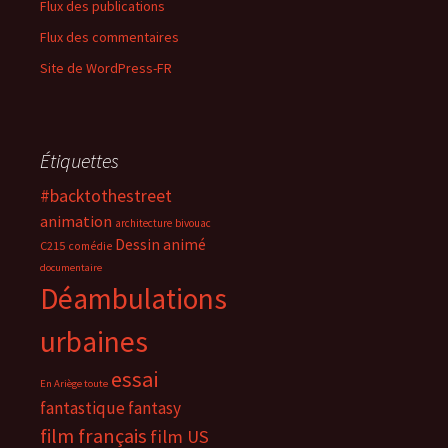
Flux des publications
Flux des commentaires
Site de WordPress-FR
Étiquettes
#backtothestreet
animation
architecture
bivouac
Dessin animé
C215
comédie
documentaire
Déambulations
urbaines
essai
En Ariège toute
fantastique
fantasy
film français
film US