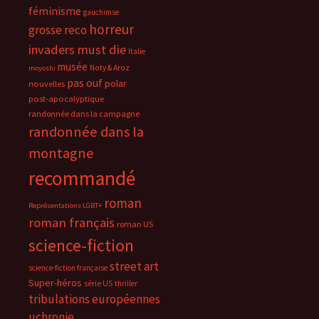
féminisme
gauchimse
horreur
grosse reco
invaders must die
Italie
musée
Noty & Aroz
moyoshi
pas ouf
polar
nouvelles
post-apocalyptique
randonnée dans la campagne
randonnée dans la
montagne
recommandé
roman
Représentations LGBT+
roman français
roman US
science-fiction
street art
science-fiction française
Super-héros
série US
thriller
tribulations européennes
uchronie