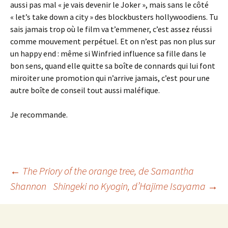
aussi pas mal « je vais devenir le Joker », mais sans le côté
« let’s take down a city » des blockbusters hollywoodiens. Tu
sais jamais trop où le film va t’emmener, c’est assez réussi
comme mouvement perpétuel. Et on n’est pas non plus sur
un happy end : même si Winfried influence sa fille dans le
bon sens, quand elle quitte sa boîte de connards qui lui font
miroiter une promotion qui n’arrive jamais, c’est pour une
autre boîte de conseil tout aussi maléfique.
Je recommande.
Navigation
←
The Priory of the orange tree
, de Samantha
Shannon
Shingeki no Kyogin
, d’Hajime Isayama
→
des