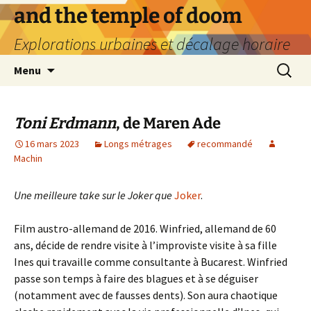
Aller
and the temple of doom
au
Explorations urbaines et décalage horaire
contenu
Recherc
Menu
Toni Erdmann
, de Maren Ade
16 mars 2023
Longs métrages
recommandé
Machin
Une meilleure take sur le Joker que
Joker
.
Film austro-allemand de 2016. Winfried, allemand de 60
ans, décide de rendre visite à l’improviste visite à sa fille
Ines qui travaille comme consultante à Bucarest. Winfried
passe son temps à faire des blagues et à se déguiser
(notamment avec de fausses dents). Son aura chaotique