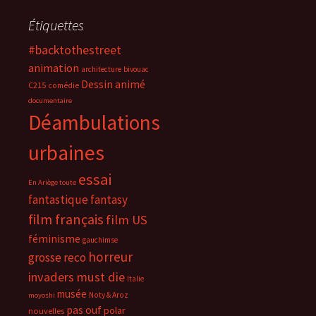
Étiquettes
#backtothestreet
animation
architecture
bivouac
Dessin animé
C215
comédie
documentaire
Déambulations
urbaines
essai
En Ariège toute
fantastique
fantasy
film français
film US
féminisme
gauchimse
horreur
grosse reco
invaders must die
Italie
musée
Noty & Aroz
moyoshi
pas ouf
polar
nouvelles