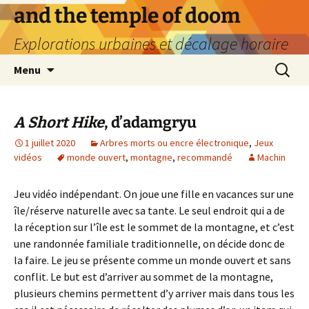
Aller
and the temple of doom
au
Explorations urbaines et décalage horaire
contenu
Recherc
Menu
A Short Hike
, d’adamgryu
1 juillet 2020
Arbres morts ou encre électronique
,
Jeux
vidéos
monde ouvert
,
montagne
,
recommandé
Machin
Jeu vidéo indépendant. On joue une fille en vacances sur une
île/réserve naturelle avec sa tante. Le seul endroit qui a de
la réception sur l’île est le sommet de la montagne, et c’est
une randonnée familiale traditionnelle, on décide donc de
la faire. Le jeu se présente comme un monde ouvert et sans
conflit. Le but est d’arriver au sommet de la montagne,
plusieurs chemins permettent d’y arriver mais dans tous les