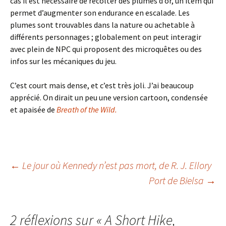
cas il est nécessaire de récolter des plumes d’or, un item qui
permet d’augmenter son endurance en escalade. Les
plumes sont trouvables dans la nature ou achetable à
différents personnages ; globalement on peut interagir
avec plein de NPC qui proposent des microquêtes ou des
infos sur les mécaniques du jeu.
C’est court mais dense, et c’est très joli. J’ai beaucoup
apprécié. On dirait un peu une version cartoon, condensée
et apaisée de
Breath of the Wild.
Navigation
←
Le jour où Kennedy n’est pas mort
, de R. J. Ellory
Port de Bielsa
→
des
2 réflexions sur «
A Short Hike
,