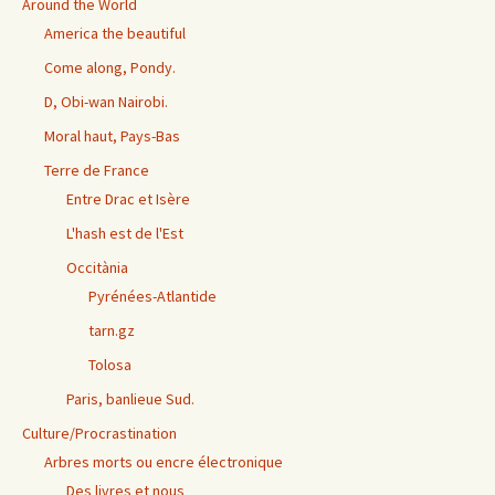
Around the World
America the beautiful
Come along, Pondy.
D, Obi-wan Nairobi.
Moral haut, Pays-Bas
Terre de France
Entre Drac et Isère
L'hash est de l'Est
Occitània
Pyrénées-Atlantide
tarn.gz
Tolosa
Paris, banlieue Sud.
Culture/Procrastination
Arbres morts ou encre électronique
Des livres et nous