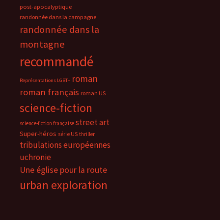
post-apocalyptique
randonnée dans la campagne
randonnée dans la
montagne
recommandé
roman
Représentations LGBT+
roman français
roman US
science-fiction
street art
science-fiction française
Super-héros
série US
thriller
tribulations européennes
uchronie
Une église pour la route
urban exploration