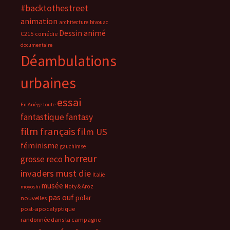
#backtothestreet
animation
architecture
bivouac
Dessin animé
C215
comédie
documentaire
Déambulations
urbaines
essai
En Ariège toute
fantastique
fantasy
film français
film US
féminisme
gauchimse
horreur
grosse reco
invaders must die
Italie
musée
Noty & Aroz
moyoshi
pas ouf
polar
nouvelles
post-apocalyptique
randonnée dans la campagne