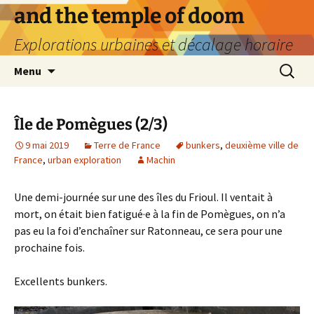
Aller
and the temple of doom
au
Explorations urbaines et décalage horaire
contenu
Recherc
Menu
Île de Pomègues (2/3)
9 mai 2019
Terre de France
bunkers
,
deuxième ville de
France
,
urban exploration
Machin
Une demi-journée sur une des îles du Frioul. Il ventait à
mort, on était bien fatigué·e à la fin de Pomègues, on n’a
pas eu la foi d’enchaîner sur Ratonneau, ce sera pour une
prochaine fois.
Excellents bunkers.