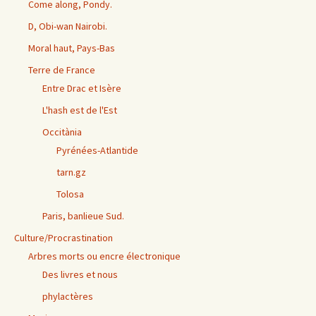
Come along, Pondy.
D, Obi-wan Nairobi.
Moral haut, Pays-Bas
Terre de France
Entre Drac et Isère
L'hash est de l'Est
Occitània
Pyrénées-Atlantide
tarn.gz
Tolosa
Paris, banlieue Sud.
Culture/Procrastination
Arbres morts ou encre électronique
Des livres et nous
phylactères