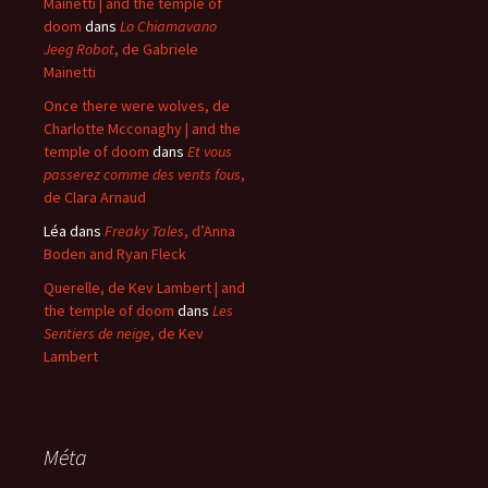
Mainetti | and the temple of
doom
dans
Lo Chiamavano
Jeeg Robot
, de Gabriele
Mainetti
Once there were wolves, de
Charlotte Mcconaghy | and the
temple of doom
dans
Et vous
passerez comme des vents fous
,
de Clara Arnaud
Léa
dans
Freaky Tales
, d’Anna
Boden and Ryan Fleck
Querelle, de Kev Lambert | and
the temple of doom
dans
Les
Sentiers de neige
, de Kev
Lambert
Méta