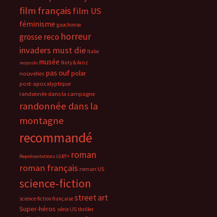
film français
film US
féminisme
gauchimse
horreur
grosse reco
invaders must die
Italie
musée
Noty & Aroz
moyoshi
pas ouf
polar
nouvelles
post-apocalyptique
randonnée dans la campagne
randonnée dans la
montagne
recommandé
roman
Représentations LGBT+
roman français
roman US
science-fiction
street art
science-fiction française
Super-héros
série US
thriller