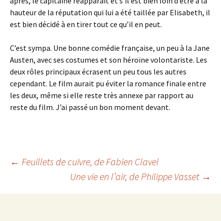
après, le capitaine réapparaît et s’il est bien loin d’être à la
hauteur de la réputation qui lui a été taillée par Elisabeth, il
est bien décidé à en tirer tout ce qu’il en peut.
C’est sympa. Une bonne comédie française, un peu à la Jane
Austen, avec ses costumes et son héroïne volontariste. Les
deux rôles principaux écrasent un peu tous les autres
cependant. Le film aurait pu éviter la romance finale entre
les deux, même si elle reste très annexe par rapport au
reste du film. J’ai passé un bon moment devant.
Navigation
←
Feuillets de cuivre
, de Fabien Clavel
Une vie en l’air
, de Philippe Vasset
→
des