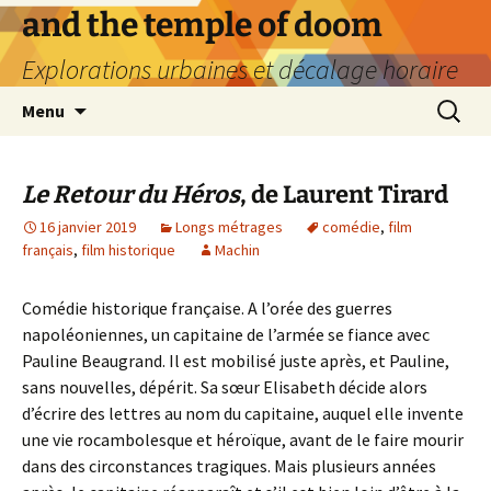
Aller
and the temple of doom
au
Explorations urbaines et décalage horaire
contenu
Recherc
Menu
Le Retour du Héros
, de Laurent Tirard
16 janvier 2019
Longs métrages
comédie
,
film
français
,
film historique
Machin
Comédie historique française. A l’orée des guerres
napoléoniennes, un capitaine de l’armée se fiance avec
Pauline Beaugrand. Il est mobilisé juste après, et Pauline,
sans nouvelles, dépérit. Sa sœur Elisabeth décide alors
d’écrire des lettres au nom du capitaine, auquel elle invente
une vie rocambolesque et héroïque, avant de le faire mourir
dans des circonstances tragiques. Mais plusieurs années