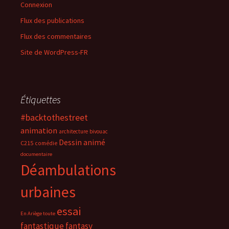
Connexion
Flux des publications
Flux des commentaires
Site de WordPress-FR
Étiquettes
#backtothestreet
animation
architecture
bivouac
Dessin animé
C215
comédie
documentaire
Déambulations
urbaines
essai
En Ariège toute
fantastique
fantasy