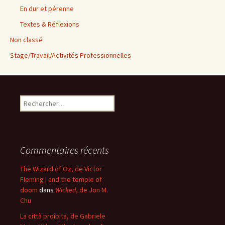
En dur et pérenne
Textes & Réflexions
Non classé
Stage/Travail/Activités Professionnelles
Rechercher :
Commentaires récents
The Wizard of Oz, de Victor
Fleming | and the temple of
doom
dans
Wicked
, de Jon M.
Chu
La città proibita, de Gabriele