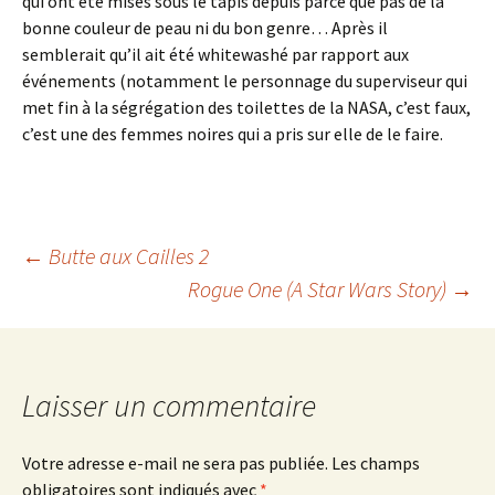
qui ont été mises sous le tapis depuis parce que pas de la
bonne couleur de peau ni du bon genre… Après il
semblerait qu’il ait été whitewashé par rapport aux
événements (notamment le personnage du superviseur qui
met fin à la ségrégation des toilettes de la NASA, c’est faux,
c’est une des femmes noires qui a pris sur elle de le faire.
Navigation
←
Butte aux Cailles 2
Rogue One (A Star Wars Story)
→
des
articles
Laisser un commentaire
Votre adresse e-mail ne sera pas publiée.
Les champs
obligatoires sont indiqués avec
*