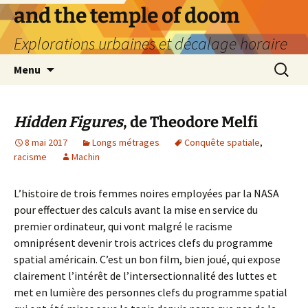
Aller
and the temple of doom
au
Explorations urbaines et décalage horaire
contenu
Recherc
Menu
Hidden Figures
, de Theodore Melfi
8 mai 2017
Longs métrages
Conquête spatiale
,
racisme
Machin
L’histoire de trois femmes noires employées par la NASA
pour effectuer des calculs avant la mise en service du
premier ordinateur, qui vont malgré le racisme
omniprésent devenir trois actrices clefs du programme
spatial américain. C’est un bon film, bien joué, qui expose
clairement l’intérêt de l’intersectionnalité des luttes et
met en lumière des personnes clefs du programme spatial