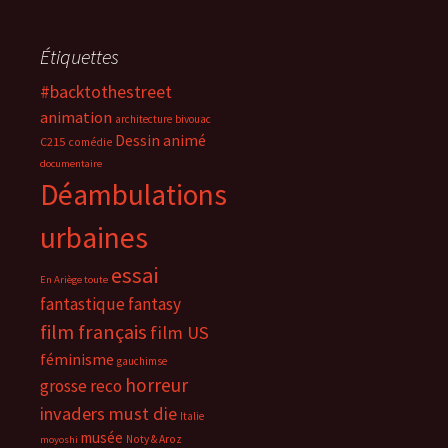
Étiquettes
#backtothestreet
animation
architecture
bivouac
Dessin animé
C215
comédie
documentaire
Déambulations
urbaines
essai
En Ariège toute
fantastique
fantasy
film français
film US
féminisme
gauchimse
horreur
grosse reco
invaders must die
Italie
musée
Noty & Aroz
moyoshi