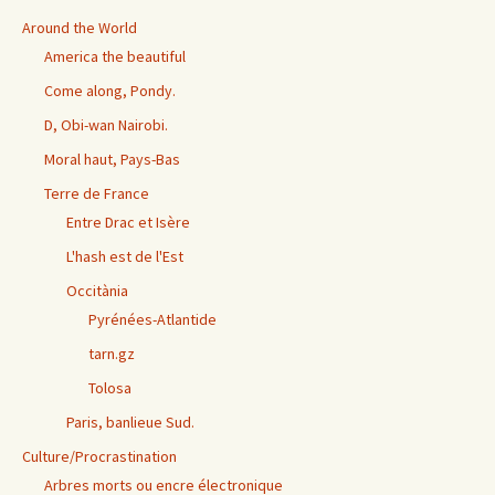
Around the World
America the beautiful
Come along, Pondy.
D, Obi-wan Nairobi.
Moral haut, Pays-Bas
Terre de France
Entre Drac et Isère
L'hash est de l'Est
Occitània
Pyrénées-Atlantide
tarn.gz
Tolosa
Paris, banlieue Sud.
Culture/Procrastination
Arbres morts ou encre électronique