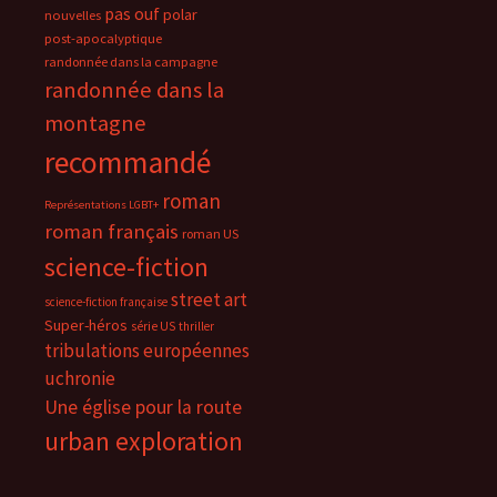
pas ouf
polar
nouvelles
post-apocalyptique
randonnée dans la campagne
randonnée dans la
montagne
recommandé
roman
Représentations LGBT+
roman français
roman US
science-fiction
street art
science-fiction française
Super-héros
série US
thriller
tribulations européennes
uchronie
Une église pour la route
urban exploration