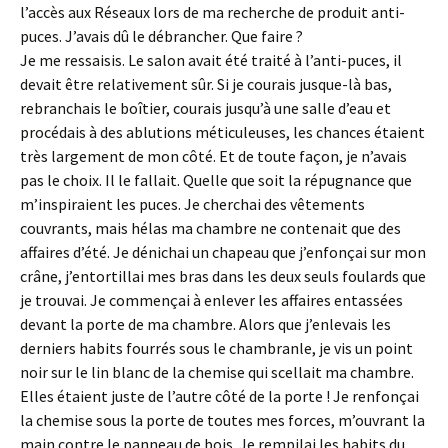
l’accès aux Réseaux lors de ma recherche de produit anti-
puces. J’avais dû le débrancher. Que faire ?
Je me ressaisis. Le salon avait été traité à l’anti-puces, il
devait être relativement sûr. Si je courais jusque-là bas,
rebranchais le boîtier, courais jusqu’à une salle d’eau et
procédais à des ablutions méticuleuses, les chances étaient
très largement de mon côté. Et de toute façon, je n’avais
pas le choix. Il le fallait. Quelle que soit la répugnance que
m’inspiraient les puces. Je cherchai des vêtements
couvrants, mais hélas ma chambre ne contenait que des
affaires d’été. Je dénichai un chapeau que j’enfonçai sur mon
crâne, j’entortillai mes bras dans les deux seuls foulards que
je trouvai. Je commençai à enlever les affaires entassées
devant la porte de ma chambre. Alors que j’enlevais les
derniers habits fourrés sous le chambranle, je vis un point
noir sur le lin blanc de la chemise qui scellait ma chambre.
Elles étaient juste de l’autre côté de la porte ! Je renfonçai
la chemise sous la porte de toutes mes forces, m’ouvrant la
main contre le panneau de bois. Je rempilai les habits du