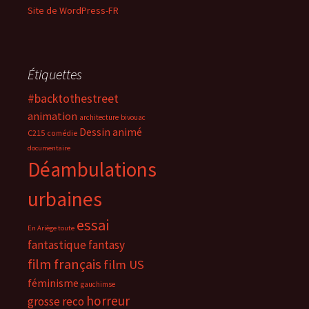
Site de WordPress-FR
Étiquettes
#backtothestreet
animation
architecture
bivouac
Dessin animé
C215
comédie
documentaire
Déambulations
urbaines
essai
En Ariège toute
fantastique
fantasy
film français
film US
féminisme
gauchimse
horreur
grosse reco