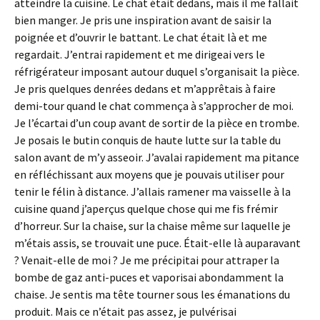
atteindre la cuisine. Le chat était dedans, mais il me fallait
bien manger. Je pris une inspiration avant de saisir la
poignée et d’ouvrir le battant. Le chat était là et me
regardait. J’entrai rapidement et me dirigeai vers le
réfrigérateur imposant autour duquel s’organisait la pièce.
Je pris quelques denrées dedans et m’apprêtais à faire
demi-tour quand le chat commença à s’approcher de moi.
Je l’écartai d’un coup avant de sortir de la pièce en trombe.
Je posais le butin conquis de haute lutte sur la table du
salon avant de m’y asseoir. J’avalai rapidement ma pitance
en réfléchissant aux moyens que je pouvais utiliser pour
tenir le félin à distance. J’allais ramener ma vaisselle à la
cuisine quand j’aperçus quelque chose qui me fis frémir
d’horreur. Sur la chaise, sur la chaise même sur laquelle je
m’étais assis, se trouvait une puce. Était-elle là auparavant
? Venait-elle de moi ? Je me précipitai pour attraper la
bombe de gaz anti-puces et vaporisai abondamment la
chaise. Je sentis ma tête tourner sous les émanations du
produit. Mais ce n’était pas assez, je pulvérisai