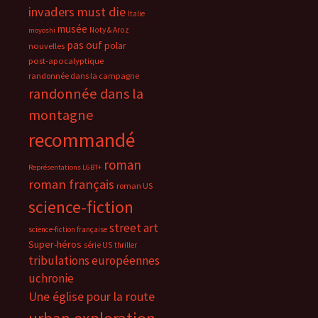
invaders must die
Italie
musée
Noty & Aroz
moyoshi
pas ouf
polar
nouvelles
post-apocalyptique
randonnée dans la campagne
randonnée dans la
montagne
recommandé
roman
Représentations LGBT+
roman français
roman US
science-fiction
street art
science-fiction française
Super-héros
série US
thriller
tribulations européennes
uchronie
Une église pour la route