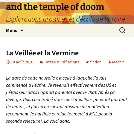
Aller
and the temple of doom
au
Explorations urbaines et décalage horaire
contenu
Recherc
Menu
La Veillée et la Vermine
18 août 2016
Textes & Réflexions
fiction
Machin
La date de cette nouvelle est celle à laquelle j’avais
commencé à l’écrire. Je revenais effectivement des US et
j’étais seul dans l’appart parental avec le chat. Après ça
diverge. Puis ça a traîné dans mes brouillons pendant pas mal
de temps, et j’ai eu un sursaut absurde de motivation
récemment, je l’ai finie et relue (et merci à MNL pour la
seconde relecture). La voici donc.