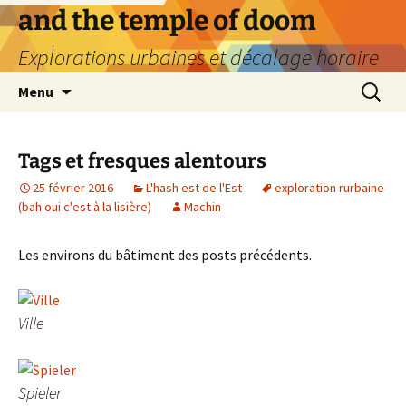
Aller
and the temple of doom
au
Explorations urbaines et décalage horaire
contenu
Recherc
Menu
Tags et fresques alentours
25 février 2016
L'hash est de l'Est
exploration rurbaine
(bah oui c'est à la lisière)
Machin
Les environs du bâtiment des posts précédents.
Ville
Spieler