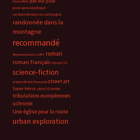
pas ouf
polar
nouvelles
post-apocalyptique
randonnée dans la campagne
randonnée dans la
montagne
recommandé
roman
Représentations LGBT+
roman français
roman US
science-fiction
street art
science-fiction française
Super-héros
série US
thriller
tribulations européennes
uchronie
Une église pour la route
urban exploration