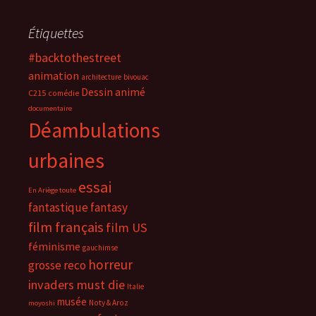
Étiquettes
#backtothestreet
animation
architecture
bivouac
Dessin animé
C215
comédie
documentaire
Déambulations
urbaines
essai
En Ariège toute
fantastique
fantasy
film français
film US
féminisme
gauchimse
horreur
grosse reco
invaders must die
Italie
musée
Noty & Aroz
moyoshi