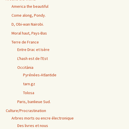
America the beautiful
Come along, Pondy.
D, Obi-wan Nairobi.
Moral haut, Pays-Bas
Terre de France
Entre Drac et Isère
L'hash est de l'Est
Occitània
Pyrénées-Atlantide
tarn.gz
Tolosa
Paris, banlieue Sud.
Culture/Procrastination
Arbres morts ou encre électronique
Des livres et nous