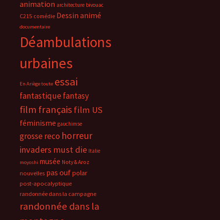
animation
architecture
bivouac
Dessin animé
C215
comédie
documentaire
Déambulations
urbaines
essai
En Ariège toute
fantastique
fantasy
film français
film US
féminisme
gauchimse
horreur
grosse reco
invaders must die
Italie
musée
Noty & Aroz
moyoshi
pas ouf
polar
nouvelles
post-apocalyptique
randonnée dans la campagne
randonnée dans la