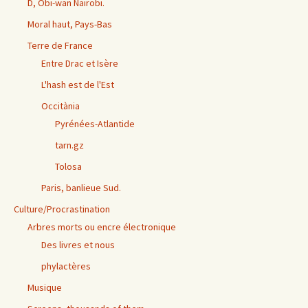
D, Obi-wan Nairobi.
Moral haut, Pays-Bas
Terre de France
Entre Drac et Isère
L'hash est de l'Est
Occitània
Pyrénées-Atlantide
tarn.gz
Tolosa
Paris, banlieue Sud.
Culture/Procrastination
Arbres morts ou encre électronique
Des livres et nous
phylactères
Musique