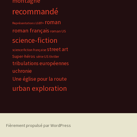
montagne
recommandé
roman
Représentations LGBT+
roman français
roman US
science-fiction
street art
science-fiction française
Super-héros
série US
thriller
tribulations européennes
uchronie
Une église pour la route
urban exploration
Fièrement propulsé par WordPress