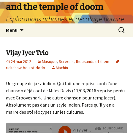
Aller
and the temple of doom
au
Explorations urbaines et décalage horaire
contenu
Recherc
Menu
Vijay Iyer Trio
24 mai 2012
Musique
,
Screens, thousands of them
rickshaw-boulot-dodo
Machin
Un groupe de jazz indien.
Qui fait une reprise cool d’une
chanson déjà cool de Miles Davis
(11/03/2016 :reprise perdu
avec Grooveshark. Une autre chanson pour remplacer).
Absolument pas dans un style indien. Parce qu’il y en a
marre des stéréotypes sur les cultures.