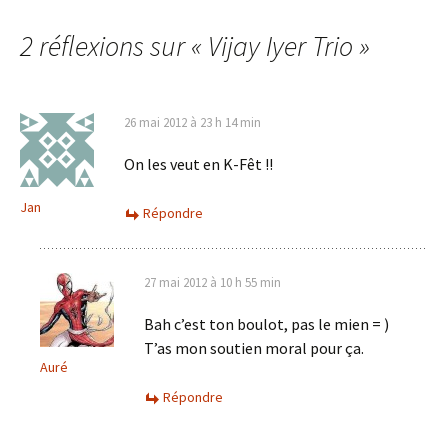
articles
2 réflexions sur «
Vijay Iyer Trio
»
26 mai 2012 à 23 h 14 min
On les veut en K-Fêt !!
Jan
Répondre
27 mai 2012 à 10 h 55 min
Bah c’est ton boulot, pas le mien = )
T’as mon soutien moral pour ça.
Auré
Répondre