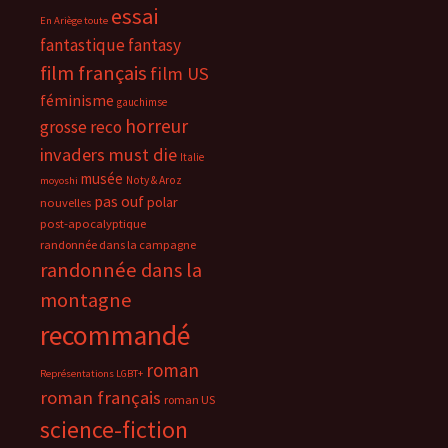
essai
En Ariège toute
fantastique
fantasy
film français
film US
féminisme
gauchimse
horreur
grosse reco
invaders must die
Italie
musée
Noty & Aroz
moyoshi
pas ouf
polar
nouvelles
post-apocalyptique
randonnée dans la campagne
randonnée dans la
montagne
recommandé
roman
Représentations LGBT+
roman français
roman US
science-fiction