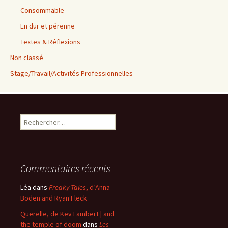
Consommable
En dur et pérenne
Textes & Réflexions
Non classé
Stage/Travail/Activités Professionnelles
Rechercher :
Commentaires récents
Léa
dans
Freaky Tales
, d’Anna
Boden and Ryan Fleck
Querelle, de Kev Lambert | and
the temple of doom
dans
Les