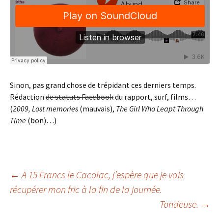
Sinon, pas grand chose de trépidant ces derniers temps.
Rédaction
de statuts Facebook
du rapport, surf, films…
(
2009, Lost memories
(mauvais),
The Girl Who Leapt Through
Time
(bon)…)
Navigation
←
A 15 Francs le Cacolac, j’espère que je vais
récupérer mon fric à la fin de la journée.
Tondeuse.
→
des