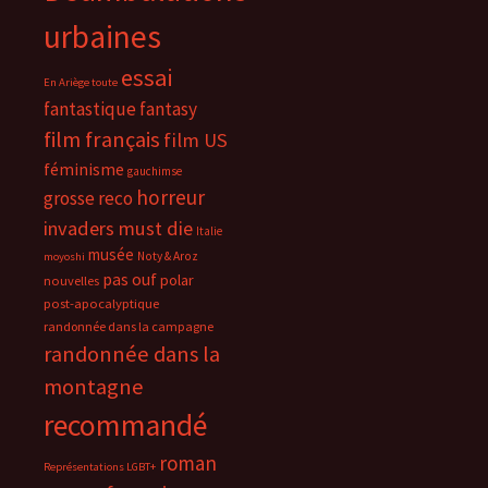
urbaines
essai
En Ariège toute
fantastique
fantasy
film français
film US
féminisme
gauchimse
horreur
grosse reco
invaders must die
Italie
musée
Noty & Aroz
moyoshi
pas ouf
polar
nouvelles
post-apocalyptique
randonnée dans la campagne
randonnée dans la
montagne
recommandé
roman
Représentations LGBT+