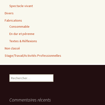
Spectacle vivant
Divers
Fabrications
Consommable
En dur et pérenne
Textes & Réflexions
Non classé
Stage/Travail/Activités Professionnelles
Rechercher :
Commentaires récents