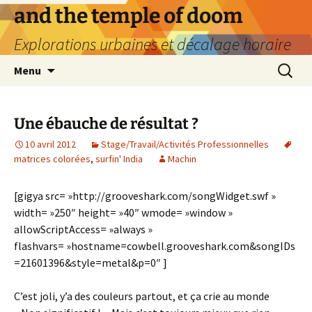
Aller
and the temple of doom
au
Explorations urbaines et décalage horaire
contenu
Recherc
Menu
Une ébauche de résultat ?
10 avril 2012
Stage/Travail/Activités Professionnelles
matrices colorées
,
surfin' India
Machin
[gigya src= »http://grooveshark.com/songWidget.swf »
width= »250″ height= »40″ wmode= »window »
allowScriptAccess= »always »
flashvars= »hostname=cowbell.grooveshark.com&songIDs
=21601396&style=metal&p=0″ ]
C’est joli, y’a des couleurs partout, et ça crie au monde