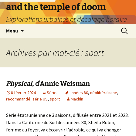
Aller
and the temple of doom
au
Explorations urbaines et décalage horaire
contenu
Recherc
Menu
Archives par mot-clé : sport
Physical
, d’Annie Weisman
8 février 2024
Séries
années 80
,
néolibéralisme
,
recommandé
,
série US
,
sport
Machin
Série étatsunienne de 3 saisons, diffusée entre 2021 et 2023.
Dans la Californie du Sud des années 80, Sheila Rubin,
femme au foyer, va découvrir l’aérobic, ce qui va changer