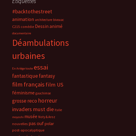
Étiquettes
#backtothestreet
animation
architecture
bivouac
Dessin animé
C215
comédie
documentaire
Déambulations
urbaines
essai
En Ariège toute
fantastique
fantasy
film français
film US
féminisme
gauchimse
horreur
grosse reco
invaders must die
Italie
musée
Noty & Aroz
moyoshi
pas ouf
polar
nouvelles
post-apocalyptique