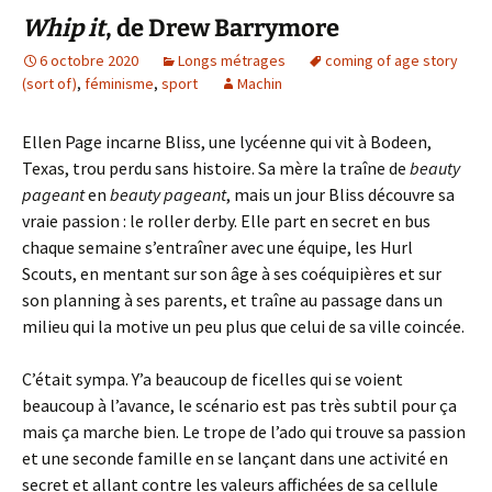
Whip it
, de Drew Barrymore
6 octobre 2020
Longs métrages
coming of age story
(sort of)
,
féminisme
,
sport
Machin
Ellen Page incarne Bliss, une lycéenne qui vit à Bodeen,
Texas, trou perdu sans histoire. Sa mère la traîne de
beauty
pageant
en
beauty pageant
, mais un jour Bliss découvre sa
vraie passion : le roller derby. Elle part en secret en bus
chaque semaine s’entraîner avec une équipe, les Hurl
Scouts, en mentant sur son âge à ses coéquipières et sur
son planning à ses parents, et traîne au passage dans un
milieu qui la motive un peu plus que celui de sa ville coincée.
C’était sympa. Y’a beaucoup de ficelles qui se voient
beaucoup à l’avance, le scénario est pas très subtil pour ça
mais ça marche bien. Le trope de l’ado qui trouve sa passion
et une seconde famille en se lançant dans une activité en
secret et allant contre les valeurs affichées de sa cellule