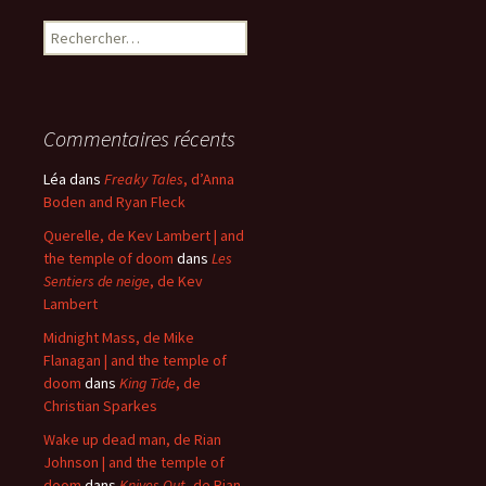
Rechercher :
Commentaires récents
Léa
dans
Freaky Tales
, d’Anna
Boden and Ryan Fleck
Querelle, de Kev Lambert | and
the temple of doom
dans
Les
Sentiers de neige
, de Kev
Lambert
Midnight Mass, de Mike
Flanagan | and the temple of
doom
dans
King Tide
, de
Christian Sparkes
Wake up dead man, de Rian
Johnson | and the temple of
doom
dans
Knives Out
, de Rian