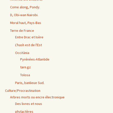
Come along, Pondy.
D, Obi-wan Nairobi.
Moral haut, Pays-Bas
Terre de France
Entre Drac et Isère
L'hash est de l'Est
Occitània
Pyrénées-Atlantide
tarn.gz
Tolosa
Paris, banlieue Sud.
Culture/Procrastination
Arbres morts ou encre électronique
Des livres et nous
phylactères