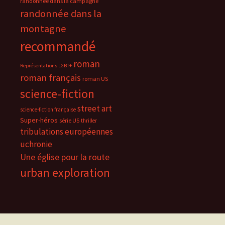
randonnée dans la campagne
randonnée dans la
montagne
recommandé
roman
Représentations LGBT+
roman français
roman US
science-fiction
street art
science-fiction française
Super-héros
série US
thriller
tribulations européennes
uchronie
Une église pour la route
urban exploration