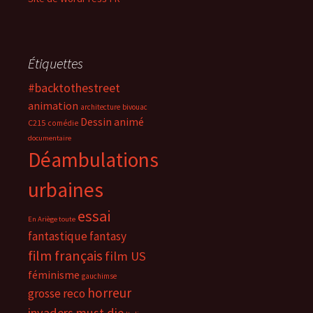
Étiquettes
#backtothestreet
animation
architecture
bivouac
Dessin animé
C215
comédie
documentaire
Déambulations
urbaines
essai
En Ariège toute
fantastique
fantasy
film français
film US
féminisme
gauchimse
horreur
grosse reco
invaders must die