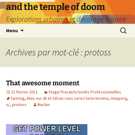
Aller
and the temple of doom
au
Explorations urbaines et décalage horaire
contenu
Recherc
Menu
Archives par mot-clé : protoss
That awesome moment
22 février 2012
Stage/Travail/Activités Professionnelles
farming
,
Mais oui JB et Sévan vous serez beta-testeur
,
meuporg
,
o/
,
protoss
Machin