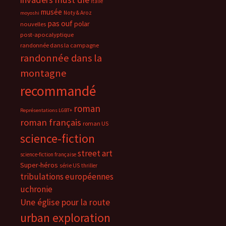
Italie
musée
Noty & Aroz
moyoshi
pas ouf
polar
nouvelles
post-apocalyptique
randonnée dans la campagne
randonnée dans la
montagne
recommandé
roman
Représentations LGBT+
roman français
roman US
science-fiction
street art
science-fiction française
Super-héros
série US
thriller
tribulations européennes
uchronie
Une église pour la route
urban exploration