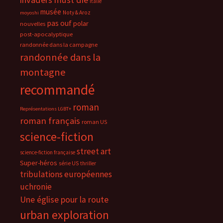
Italie
musée
Noty & Aroz
moyoshi
pas ouf
polar
nouvelles
post-apocalyptique
randonnée dans la campagne
randonnée dans la
montagne
recommandé
roman
Représentations LGBT+
roman français
roman US
science-fiction
street art
science-fiction française
Super-héros
série US
thriller
tribulations européennes
uchronie
Une église pour la route
urban exploration