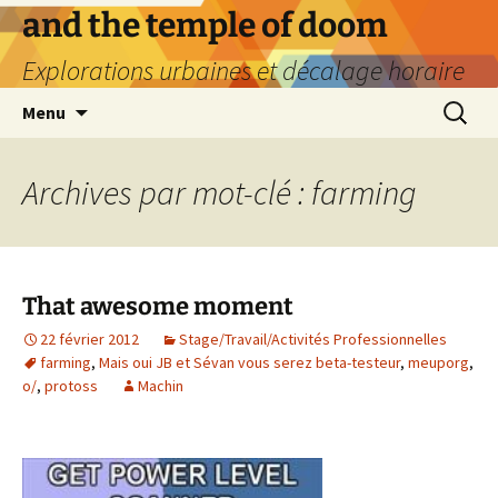
Aller
and the temple of doom
au
Explorations urbaines et décalage horaire
contenu
Recherc
Menu
Archives par mot-clé : farming
That awesome moment
22 février 2012
Stage/Travail/Activités Professionnelles
farming
,
Mais oui JB et Sévan vous serez beta-testeur
,
meuporg
,
o/
,
protoss
Machin