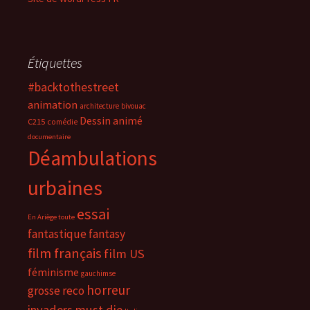
Étiquettes
#backtothestreet
animation
architecture
bivouac
Dessin animé
C215
comédie
documentaire
Déambulations
urbaines
essai
En Ariège toute
fantastique
fantasy
film français
film US
féminisme
gauchimse
horreur
grosse reco
invaders must die