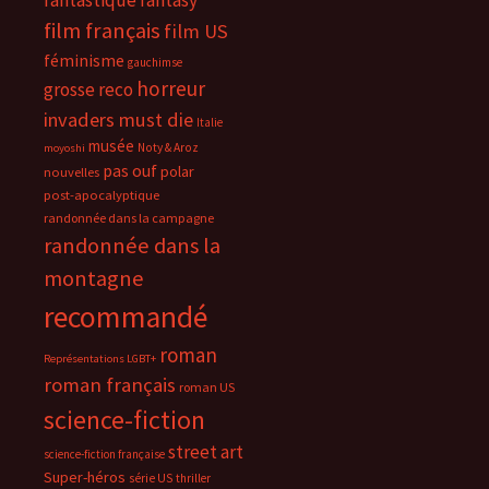
fantastique
fantasy
film français
film US
féminisme
gauchimse
horreur
grosse reco
invaders must die
Italie
musée
Noty & Aroz
moyoshi
pas ouf
polar
nouvelles
post-apocalyptique
randonnée dans la campagne
randonnée dans la
montagne
recommandé
roman
Représentations LGBT+
roman français
roman US
science-fiction
street art
science-fiction française
Super-héros
série US
thriller