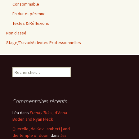
Consommable
En dur et pérenne
Textes & Réflexions
Non classé
Stage/Travail/Activités Professionnelles
Rechercher :
Commentaires récents
Léa
dans
Freaky Tales
, d’Anna
Boden and Ryan Fleck
Querelle, de Kev Lambert | and
the temple of doom
dans
Les