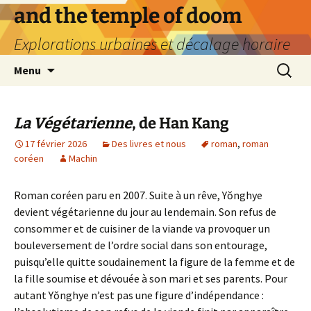
Aller
and the temple of doom
au
Explorations urbaines et décalage horaire
contenu
Recherc
Menu
La Végétarienne
, de Han Kang
17 février 2026
Des livres et nous
roman
,
roman
coréen
Machin
Roman coréen paru en 2007. Suite à un rêve, Yŏnghye
devient végétarienne du jour au lendemain. Son refus de
consommer et de cuisiner de la viande va provoquer un
bouleversement de l’ordre social dans son entourage,
puisqu’elle quitte soudainement la figure de la femme et de
la fille soumise et dévouée à son mari et ses parents. Pour
autant Yŏnghye n’est pas une figure d’indépendance :