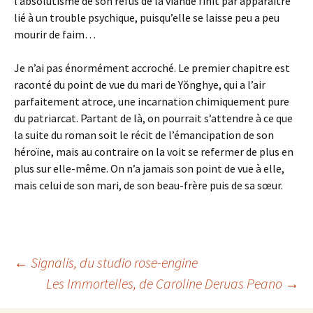
l’absolutisme de son refus de la viande finit par apparaître
lié à un trouble psychique, puisqu’elle se laisse peu a peu
mourir de faim…
Je n’ai pas énormément accroché. Le premier chapitre est
raconté du point de vue du mari de Yŏnghye, qui a l’air
parfaitement atroce, une incarnation chimiquement pure
du patriarcat. Partant de là, on pourrait s’attendre à ce que
la suite du roman soit le récit de l’émancipation de son
héroïne, mais au contraire on la voit se refermer de plus en
plus sur elle-même. On n’a jamais son point de vue à elle,
mais celui de son mari, de son beau-frère puis de sa sœur.
Navigation
←
Signalis
, du studio rose-engine
Les Immortelles
, de Caroline Deruas Peano
→