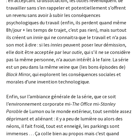
: en acceptant la dissociation, les
outies
revendiquent de
travailler sans s’en rappeler et potentiellement s’offrent
un revenu sans avoir à subir les conséquences
psychologiques du travail (enfin, ils perdent quand même
8h/jour + les temps de trajet, c’est pas rien), mais surtout
ils créent un
innie
qui ne connaitra que le travail et n’a pas
son mot à dire : si les
innies
peuvent poser leur démission,
elle doit être acceptée par leur
outie
, qui s’il ne se considère
pas la même personne, n’a aucun intérêt à le faire. La série
est un peu dans la même veine que (les bons épisodes de)
Black Mirror
, qui explorent les conséquences sociales et
morales d’une invention technologique.
Enfin, sur l’ambiance générale de la série, que ce soit
l’environnement corporate mi-
The Office
mi-
Stanley
Parable
de Lumon ou le monde extérieur, tout semble assez
déprimant et aliénant : il y a peu de lumière ou alors des
néons, il fait froid, tout est enneigé, les parkings sont
immenses … Ça colle bien au propos mais c’est quand