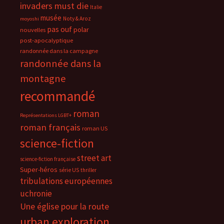
invaders must die
Italie
musée
Noty & Aroz
moyoshi
pas ouf
polar
nouvelles
post-apocalyptique
randonnée dans la campagne
randonnée dans la
montagne
recommandé
roman
Représentations LGBT+
roman français
roman US
science-fiction
street art
science-fiction française
Super-héros
série US
thriller
tribulations européennes
uchronie
Une église pour la route
urban exploration