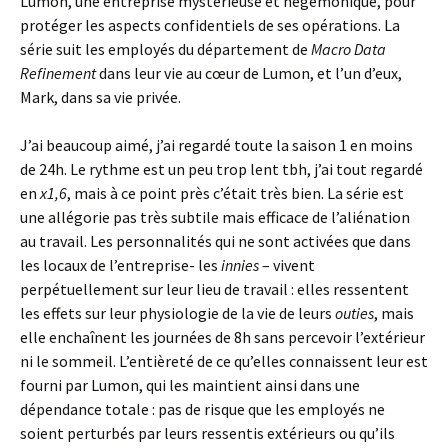
Lumon, une entreprise mystérieuse et hégémonique, pour
protéger les aspects confidentiels de ses opérations. La
série suit les employés du département de
Macro Data
Refinement
dans leur vie au cœur de Lumon, et l’un d’eux,
Mark, dans sa vie privée.
J’ai beaucoup aimé, j’ai regardé toute la saison 1 en moins
de 24h. Le rythme est un peu trop lent tbh, j’ai tout regardé
en
x1,6
, mais à ce point près c’était très bien. La série est
une allégorie pas très subtile mais efficace de l’aliénation
au travail. Les personnalités qui ne sont activées que dans
les locaux de l’entreprise- les
innies
– vivent
perpétuellement sur leur lieu de travail : elles ressentent
les effets sur leur physiologie de la vie de leurs
outies
, mais
elle enchaînent les journées de 8h sans percevoir l’extérieur
ni le sommeil. L’entièreté de ce qu’elles connaissent leur est
fourni par Lumon, qui les maintient ainsi dans une
dépendance totale : pas de risque que les employés ne
soient perturbés par leurs ressentis extérieurs ou qu’ils