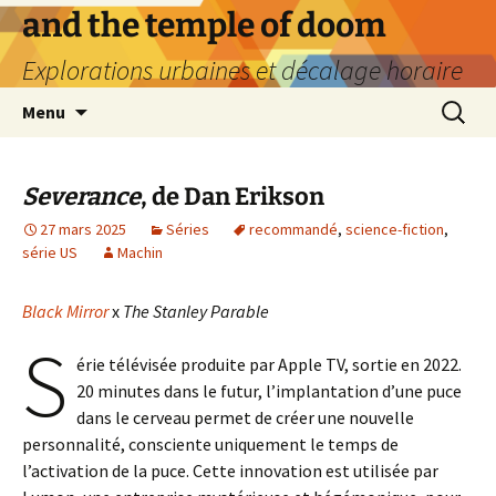
Aller
and the temple of doom
au
Explorations urbaines et décalage horaire
contenu
Recherc
Menu
Severance
, de Dan Erikson
27 mars 2025
Séries
recommandé
,
science-fiction
,
série US
Machin
Black Mirror
x
The Stanley Parable
S
érie télévisée produite par Apple TV, sortie en 2022.
20 minutes dans le futur, l’implantation d’une puce
dans le cerveau permet de créer une nouvelle
personnalité, consciente uniquement le temps de
l’activation de la puce. Cette innovation est utilisée par