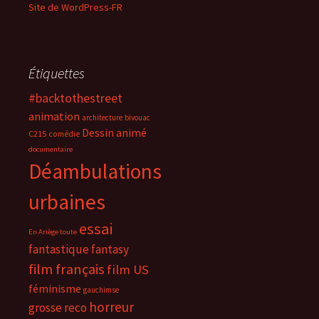
Site de WordPress-FR
Étiquettes
#backtothestreet
animation
architecture
bivouac
Dessin animé
C215
comédie
documentaire
Déambulations
urbaines
essai
En Ariège toute
fantastique
fantasy
film français
film US
féminisme
gauchimse
horreur
grosse reco