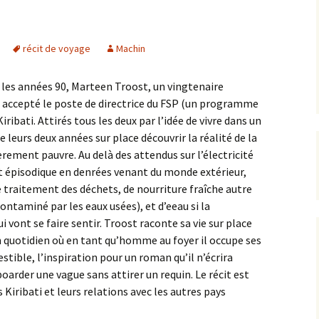
récit de voyage
Machin
 les années 90, Marteen Troost, un vingtenaire
a accepté le poste de directrice du FSP (un programme
ribati. Attirés tous les deux par l’idée de vivre dans un
de leurs deux années sur place découvrir la réalité de la
ièrement pauvre. Au delà des attendus sur l’électricité
 épisodique en denrées venant du monde extérieur,
de traitement des déchets, de nourriture fraîche autre
ntaminé par les eaux usées), et d’eeau si la
vont se faire sentir. Troost raconte sa vie sur place
un quotidien où en tant qu’homme au foyer il occupe ses
tible, l’inspiration pour un roman qu’il n’écrira
arder une vague sans attirer un requin. Le récit est
 Kiribati et leurs relations avec les autres pays