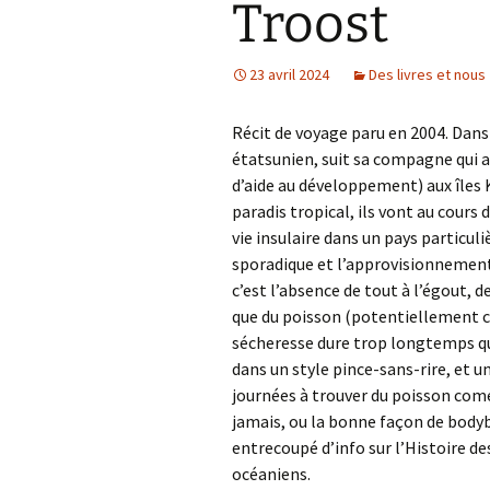
Troost
23 avril 2024
Des livres et nous
Récit de voyage paru en 2004. Dans
étatsunien, suit sa compagne qui 
d’aide au développement) aux îles Ki
paradis tropical, ils vont au cours 
vie insulaire dans un pays particul
sporadique et l’approvisionnement
c’est l’absence de tout à l’égout, 
que du poisson (potentiellement co
sécheresse dure trop longtemps qui 
dans un style pince-sans-rire, et 
journées à trouver du poisson comes
jamais, ou la bonne façon de bodybo
entrecoupé d’info sur l’Histoire des
océaniens.