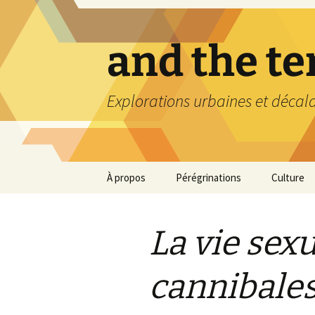
Aller
au
contenu
and the t
Explorations urbaines et décal
À propos
Pérégrinations
Culture
La vie sexu
cannibale