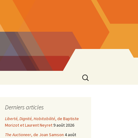
Rechercher :
Derniers articles
Liberté, Dignité, Habitabilité
, de Baptiste
Morizot et Laurent Neyret
9 août 2026
The Auctioneer
, de Joan Samson
4 août