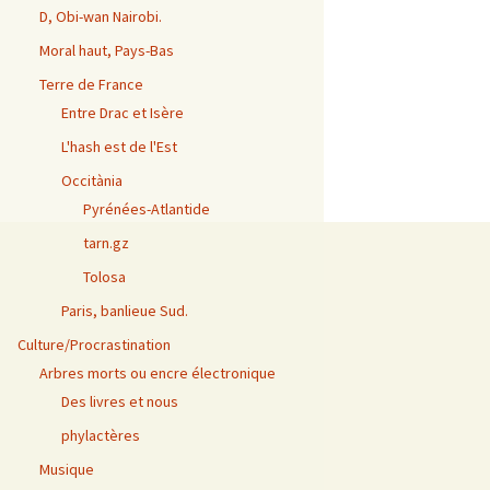
D, Obi-wan Nairobi.
Moral haut, Pays-Bas
Terre de France
Entre Drac et Isère
L'hash est de l'Est
Occitània
Pyrénées-Atlantide
tarn.gz
Tolosa
Paris, banlieue Sud.
Culture/Procrastination
Arbres morts ou encre électronique
Des livres et nous
phylactères
Musique