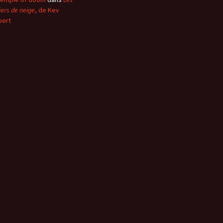
iers de neige
, de Kev
bert