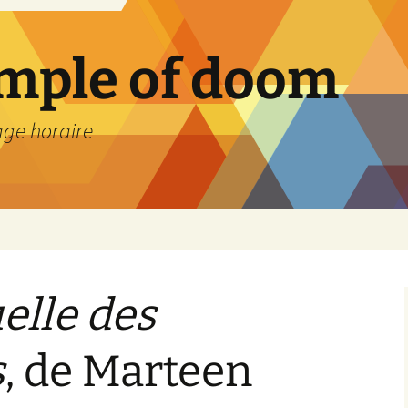
emple of doom
age horaire
elle des
s
, de Marteen