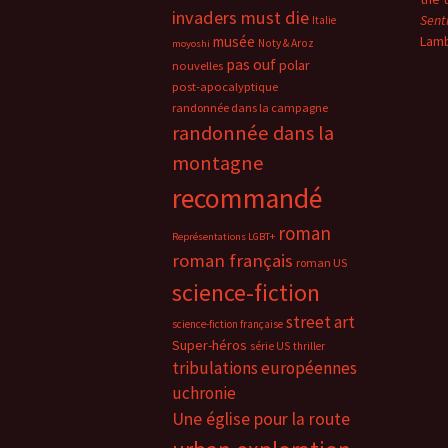
invaders must die
Sent
Italie
musée
Lam
Noty & Aroz
moyoshi
pas ouf
polar
nouvelles
post-apocalyptique
randonnée dans la campagne
randonnée dans la
montagne
recommandé
roman
Représentations LGBT+
roman français
roman US
science-fiction
street art
science-fiction française
Super-héros
série US
thriller
tribulations européennes
uchronie
Une église pour la route