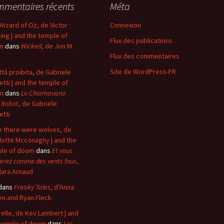
mentaires récents
Méta
Wizard of Oz, de Victor
Connexion
ing | and the temple of
Flux des publications
m
dans
Wicked
, de Jon M.
Flux des commentaires
Site de WordPress-FR
ittà proibita, de Gabriele
etti | and the temple of
m
dans
Lo Chiamavano
 Robot
, de Gabriele
etti
 there were wolves, de
lotte Mcconaghy | and the
le of doom
dans
Et vous
erez comme des vents fous
,
lara Arnaud
dans
Freaky Tales
, d’Anna
n and Ryan Fleck
elle, de Kev Lambert | and
temple of doom
dans
Les