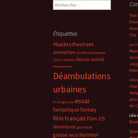
Rechercher :
Com
The 
Flem
doo
Étiquettes
Chu
#backtothestreet
La c
Main
animation
architecture
bivouac
doo
Dessin animé
C215
comédie
Jeeg
documentaire
Main
Déambulations
Once
urbaines
Char
temp
essai
pass
En Ariège toute
de C
fantastique
fantasy
Léa
film français
film US
Bode
féminisme
gauchimse
Quer
horreur
grosse reco
the 