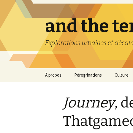
Aller
au
contenu
and the t
Explorations urbaines et décal
À propos
Pérégrinations
Culture
Journey
, d
Thatgame