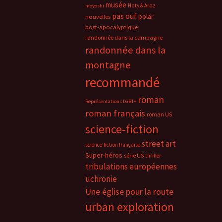
musée
Noty & Aroz
moyoshi
pas ouf
polar
nouvelles
post-apocalyptique
randonnée dans la campagne
randonnée dans la
montagne
recommandé
roman
Représentations LGBT+
roman français
roman US
science-fiction
street art
science-fiction française
Super-héros
série US
thriller
tribulations européennes
uchronie
Une église pour la route
urban exploration