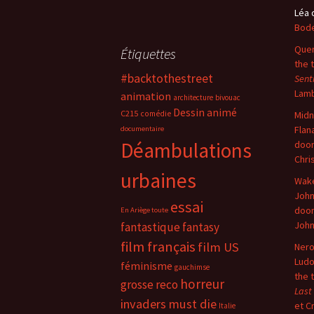
Léa
Bode
Quer
Étiquettes
the 
#backtothestreet
Sent
Lam
animation
architecture
bivouac
Dessin animé
C215
comédie
Midn
Flan
documentaire
Déambulations
doo
Chri
urbaines
Wake
John
essai
doo
En Ariège toute
Joh
fantastique
fantasy
film français
film US
Nero
Ludo
féminisme
gauchimse
the 
horreur
grosse reco
Last
invaders must die
et C
Italie