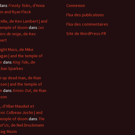
dans
Freaky Tales
, d’Anna
Connexion
n and Ryan Fleck
Flux des publications
elle, de Kev Lambert | and
Flux des commentaires
temple of doom
dans
Les
Site de WordPress-FR
iers de neige
, de Kev
bert
ight Mass, de Mike
agan | and the temple of
m
dans
King Tide
, de
stian Sparkes
 up dead man, de Rian
son | and the temple of
m
dans
Knives Out
, de Rian
nson
, d’Allan Mauduit et
vic Colbeau-Justin | and
temple of doom
dans
The
 of Us
, de Neil Druckmann
raig Mazin