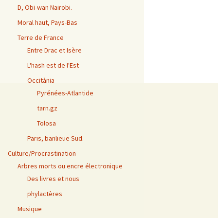
D, Obi-wan Nairobi.
Moral haut, Pays-Bas
Terre de France
Entre Drac et Isère
L'hash est de l'Est
Occitània
Pyrénées-Atlantide
tarn.gz
Tolosa
Paris, banlieue Sud.
Culture/Procrastination
Arbres morts ou encre électronique
Des livres et nous
phylactères
Musique