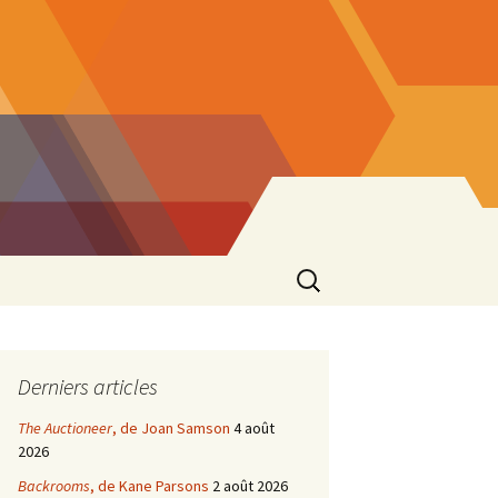
Rechercher :
Derniers articles
The Auctioneer
, de Joan Samson
4 août
2026
Backrooms
, de Kane Parsons
2 août 2026