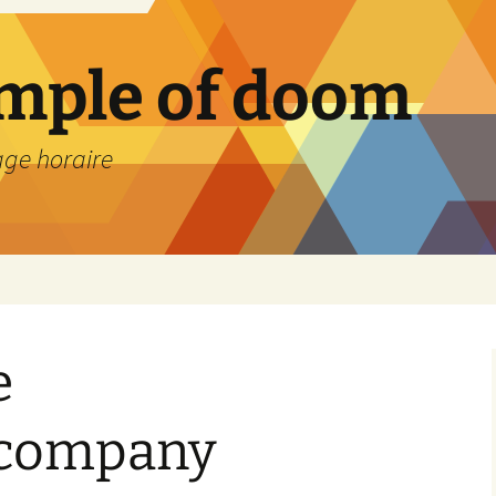
emple of doom
age horaire
e
company