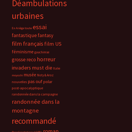
Déambulations
urbaines
essai
En Ariège toute
fantastique
fantasy
film français
film US
féminisme
gauchimse
horreur
grosse reco
invaders must die
Italie
musée
Noty & Aroz
moyoshi
pas ouf
polar
nouvelles
post-apocalyptique
randonnée dans la campagne
randonnée dans la
montagne
recommandé
roman