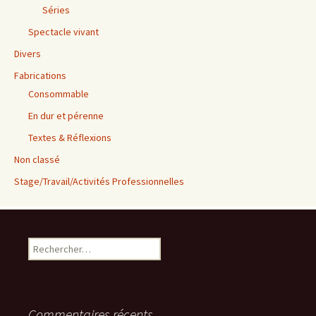
Séries
Spectacle vivant
Divers
Fabrications
Consommable
En dur et pérenne
Textes & Réflexions
Non classé
Stage/Travail/Activités Professionnelles
Rechercher :
Commentaires récents