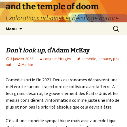
Aller
and the temple of doom
au
Explorations urbaines et décalage horaire
contenu
Recherc
Menu
Don’t look up
, d’Adam McKay
3 janvier 2022
Longs métrages
comédie
,
espace
,
pas
ouf
Machin
Comédie sortie fin 2021. Deux astronomes découvrent une
météorite sur une trajectoire de collision avec la Terre. A
leur grand désarroi, le gouvernement des États-Unis et les
médias considèrent l’information comme juste une info de
plus et non pas la priorité absolue que cela devrait être.
C’était une comédie sympathique mais assez anecdotique.