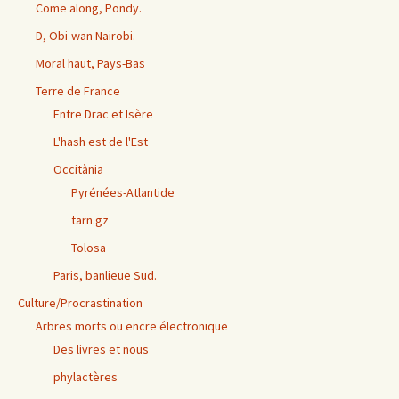
Come along, Pondy.
D, Obi-wan Nairobi.
Moral haut, Pays-Bas
Terre de France
Entre Drac et Isère
L'hash est de l'Est
Occitània
Pyrénées-Atlantide
tarn.gz
Tolosa
Paris, banlieue Sud.
Culture/Procrastination
Arbres morts ou encre électronique
Des livres et nous
phylactères