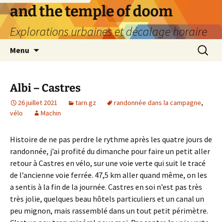
Aller
and the temple of doom
au
Explorations urbaines et décalage horaire
contenu
Recherc
Menu
Albi – Castres
26 juillet 2021
tarn.gz
randonnée dans la campagne
,
vélo
Machin
Histoire de ne pas perdre le rythme après les quatre jours de
randonnée, j’ai profité du dimanche pour faire un petit aller
retour à Castres en vélo, sur une voie verte qui suit le tracé
de l’ancienne voie ferrée. 47,5 km aller quand même, on les
a sentis à la fin de la journée. Castres en soi n’est pas très
très jolie, quelques beau hôtels particuliers et un canal un
peu mignon, mais rassemblé dans un tout petit périmètre.