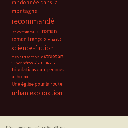
randonnée dans la
montagne
recommandé
roman
Représentations LGBT+
roman français
roman US
science-fiction
street art
science-fiction française
Super-héros
série US
thriller
tribulations européennes
uchronie
Une église pour la route
urban exploration
Fièrement propulsé par WordPress