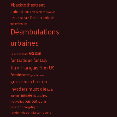
#backtothestreet
animation
architecture
bivouac
Dessin animé
C215
comédie
documentaire
Déambulations
urbaines
essai
En Ariège toute
fantastique
fantasy
film français
film US
féminisme
gauchimse
horreur
grosse reco
invaders must die
Italie
musée
Noty & Aroz
moyoshi
pas ouf
polar
nouvelles
post-apocalyptique
randonnée dans la campagne