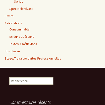
Séries
Spectacle vivant
Divers
Fabrications
Consommable
En dur et pérenne
Textes & Réflexions
Non classé
Stage/Travail/Activités Professionnelles
Rechercher :
Commentaires récents