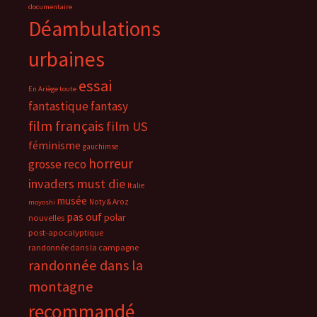
documentaire
Déambulations
urbaines
essai
En Ariège toute
fantastique
fantasy
film français
film US
féminisme
gauchimse
horreur
grosse reco
invaders must die
Italie
musée
Noty & Aroz
moyoshi
pas ouf
polar
nouvelles
post-apocalyptique
randonnée dans la campagne
randonnée dans la
montagne
recommandé