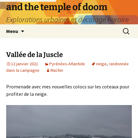
Aller
and the temple of doom
au
Explorations urbaines et décalage horaire
contenu
Recherc
Menu
Vallée de la Juscle
12 janvier 2021
Pyrénées-Atlantide
neige
,
randonnée
dans la campagne
Machin
Promenade avec mes nouvelles colocs sur les coteaux pour
profiter de la neige.