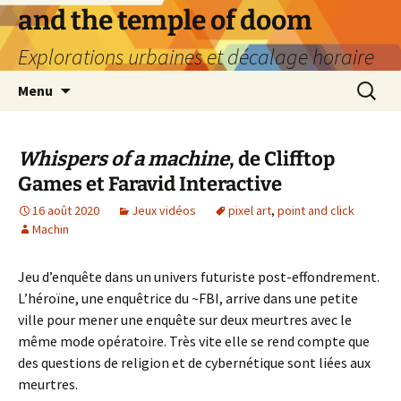
Aller
and the temple of doom
au
Explorations urbaines et décalage horaire
contenu
Recherc
Menu
Whispers of a machine
, de Clifftop
Games et Faravid Interactive
16 août 2020
Jeux vidéos
pixel art
,
point and click
Machin
Jeu d’enquête dans un univers futuriste post-effondrement.
L’héroïne, une enquêtrice du ~FBI, arrive dans une petite
ville pour mener une enquête sur deux meurtres avec le
même mode opératoire. Très vite elle se rend compte que
des questions de religion et de cybernétique sont liées aux
meurtres.