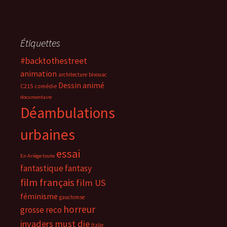
Étiquettes
#backtothestreet
animation
architecture
bivouac
Dessin animé
C215
comédie
documentaire
Déambulations
urbaines
essai
En Ariège toute
fantastique
fantasy
film français
film US
féminisme
gauchimse
horreur
grosse reco
invaders must die
Italie