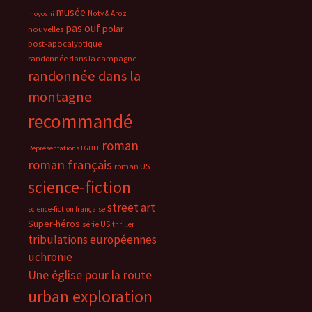
musée
Noty & Aroz
moyoshi
pas ouf
polar
nouvelles
post-apocalyptique
randonnée dans la campagne
randonnée dans la
montagne
recommandé
roman
Représentations LGBT+
roman français
roman US
science-fiction
street art
science-fiction française
Super-héros
série US
thriller
tribulations européennes
uchronie
Une église pour la route
urban exploration