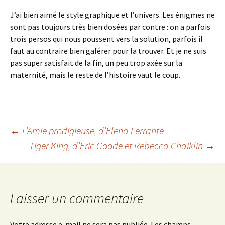
J’ai bien aimé le style graphique et l’univers. Les énigmes ne
sont pas toujours très bien dosées par contre : on a parfois
trois persos qui nous poussent vers la solution, parfois il
faut au contraire bien galérer pour la trouver. Et je ne suis
pas super satisfait de la fin, un peu trop axée sur la
maternité, mais le reste de l’histoire vaut le coup.
Navigation
←
L’Amie prodigieuse
, d’Elena Ferrante
Tiger King
, d’Eric Goode et Rebecca Chaiklin
→
des
articles
Laisser un commentaire
Votre adresse e-mail ne sera pas publiée.
Les champs