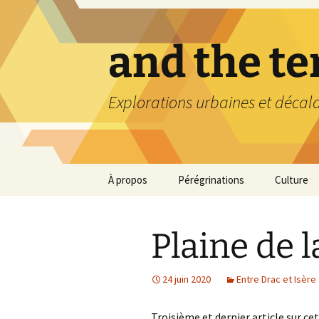
Aller
au
contenu
and the t
Explorations urbaines et décal
À propos
Pérégrinations
Culture
Plaine de l
24 juin 2020
Entre Drac et Isère
Troisième et dernier article sur c