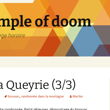
emple of doom
age horaire
a Queyrie (3/3)
bivouac
,
randonnée dans la montagne
Machin
ette randonnée. Petit déjeuner, démontage du bivouac,