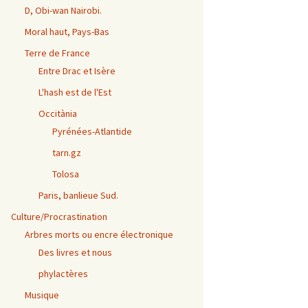
D, Obi-wan Nairobi.
Moral haut, Pays-Bas
Terre de France
Entre Drac et Isère
L'hash est de l'Est
Occitània
Pyrénées-Atlantide
tarn.gz
Tolosa
Paris, banlieue Sud.
Culture/Procrastination
Arbres morts ou encre électronique
Des livres et nous
phylactères
Musique