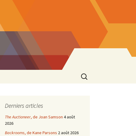
Rechercher :
Derniers articles
The Auctioneer
, de Joan Samson
4 août
2026
Backrooms
, de Kane Parsons
2 août 2026