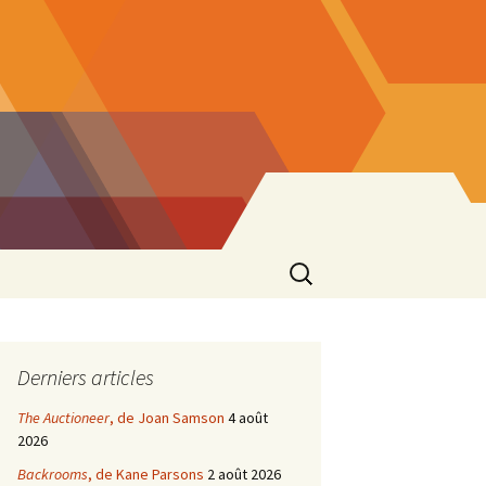
Rechercher :
Derniers articles
The Auctioneer
, de Joan Samson
4 août
2026
Backrooms
, de Kane Parsons
2 août 2026