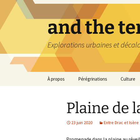
Aller
au
contenu
and the t
Explorations urbaines et décal
À propos
Pérégrinations
Culture
Plaine de l
23 juin 2020
Entre Drac et Isère
Promenade dans la plaine au révei