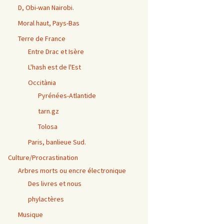
D, Obi-wan Nairobi.
Moral haut, Pays-Bas
Terre de France
Entre Drac et Isère
L'hash est de l'Est
Occitània
Pyrénées-Atlantide
tarn.gz
Tolosa
Paris, banlieue Sud.
Culture/Procrastination
Arbres morts ou encre électronique
Des livres et nous
phylactères
Musique