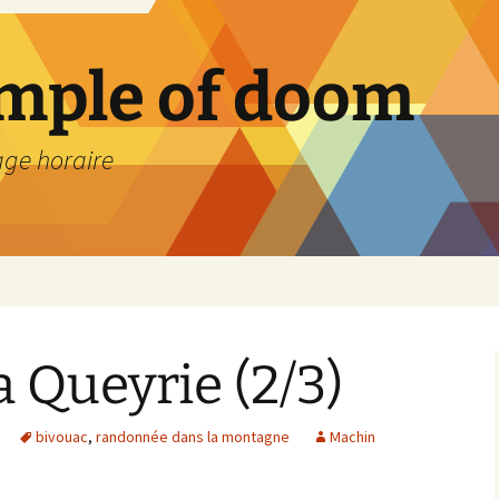
emple of doom
age horaire
a Queyrie (2/3)
bivouac
,
randonnée dans la montagne
Machin
l