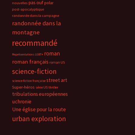
pas ouf
polar
nouvelles
post-apocalyptique
randonnée dans la campagne
randonnée dans la
montagne
recommandé
roman
Représentations LGBT+
roman français
roman US
science-fiction
street art
science-fiction française
Super-héros
série US
thriller
tribulations européennes
uchronie
Une église pour la route
urban exploration