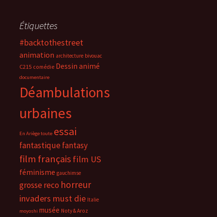
Étiquettes
#backtothestreet
animation
architecture
bivouac
Dessin animé
C215
comédie
documentaire
Déambulations
urbaines
essai
En Ariège toute
fantastique
fantasy
film français
film US
féminisme
gauchimse
horreur
grosse reco
invaders must die
Italie
musée
Noty & Aroz
moyoshi