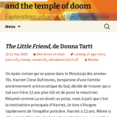
Aller
and the temple of doom
au
Explorations urbaines et décalage horaire
contenu
Recherc
Menu
The Little Friend
, de Donna Tartt
21 mai 2020
Des livres et nous
coming of age story
(sort of)
,
roman
,
roman US
,
whodunnit (sort of)
Machin
Un épais roman qui se passe dans le Mississipi des années
70s. Harriet Cleve Dufresnes, benjamine d’une famille
anciennement aristocratique du Sud, décide de trouver qui a
tué son frère 12 ans plus tôt et de punir le meurtrier.
Résumé comme ça on dirait un polar, mais à part que c’est
la motivation principale d’Harriet, le livre s’éloigne
rapidement de l’enquête policière. Harriet a 12 ans. Même si