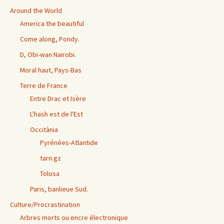
Around the World
America the beautiful
Come along, Pondy.
D, Obi-wan Nairobi.
Moral haut, Pays-Bas
Terre de France
Entre Drac et Isère
L'hash est de l'Est
Occitània
Pyrénées-Atlantide
tarn.gz
Tolosa
Paris, banlieue Sud.
Culture/Procrastination
Arbres morts ou encre électronique