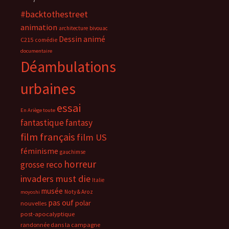
#backtothestreet
animation
architecture
bivouac
Dessin animé
C215
comédie
documentaire
Déambulations
urbaines
essai
En Ariège toute
fantastique
fantasy
film français
film US
féminisme
gauchimse
horreur
grosse reco
invaders must die
Italie
musée
Noty & Aroz
moyoshi
pas ouf
polar
nouvelles
post-apocalyptique
randonnée dans la campagne