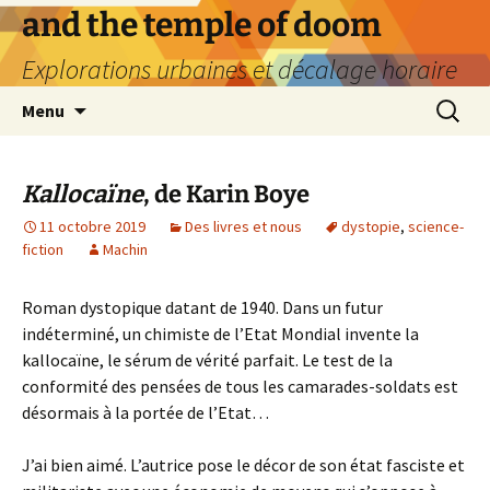
Aller
and the temple of doom
au
Explorations urbaines et décalage horaire
contenu
Recherc
Menu
Kallocaïne
, de Karin Boye
11 octobre 2019
Des livres et nous
dystopie
,
science-
fiction
Machin
Roman dystopique datant de 1940. Dans un futur
indéterminé, un chimiste de l’Etat Mondial invente la
kallocaïne, le sérum de vérité parfait. Le test de la
conformité des pensées de tous les camarades-soldats est
désormais à la portée de l’Etat…
J’ai bien aimé. L’autrice pose le décor de son état fasciste et