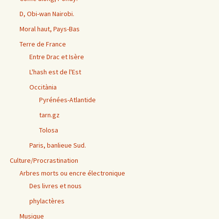
D, Obi-wan Nairobi.
Moral haut, Pays-Bas
Terre de France
Entre Drac et Isère
L'hash est de l'Est
Occitània
Pyrénées-Atlantide
tarn.gz
Tolosa
Paris, banlieue Sud.
Culture/Procrastination
Arbres morts ou encre électronique
Des livres et nous
phylactères
Musique