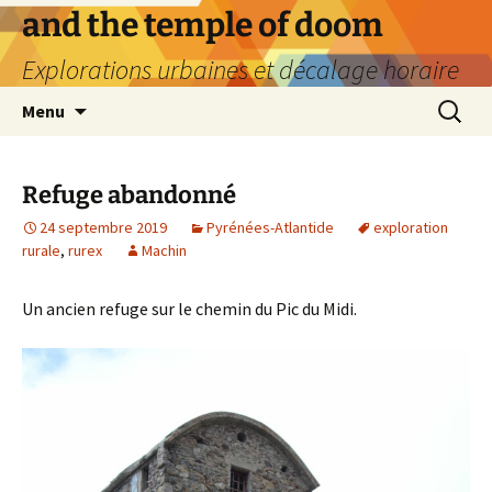
Aller
and the temple of doom
au
Explorations urbaines et décalage horaire
contenu
Recherc
Menu
Refuge abandonné
24 septembre 2019
Pyrénées-Atlantide
exploration
rurale
,
rurex
Machin
Un ancien refuge sur le chemin du Pic du Midi.