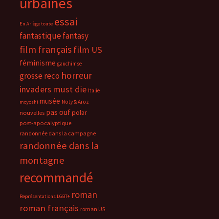
urbaines
essai
En Ariège toute
fantastique
fantasy
film français
film US
féminisme
gauchimse
horreur
grosse reco
invaders must die
Italie
musée
Noty & Aroz
moyoshi
pas ouf
polar
nouvelles
post-apocalyptique
randonnée dans la campagne
randonnée dans la
montagne
recommandé
roman
Représentations LGBT+
roman français
roman US