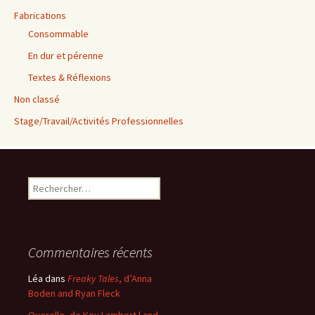
Fabrications
Consommable
En dur et pérenne
Textes & Réflexions
Non classé
Stage/Travail/Activités Professionnelles
Rechercher :
Commentaires récents
Léa
dans
Freaky Tales
, d’Anna
Boden and Ryan Fleck
Querelle, de Kev Lambert | and