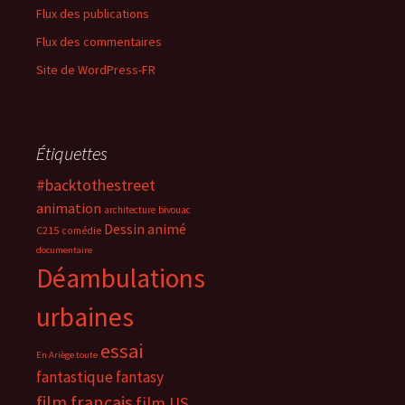
Flux des publications
Flux des commentaires
Site de WordPress-FR
Étiquettes
#backtothestreet
animation
architecture
bivouac
Dessin animé
C215
comédie
documentaire
Déambulations
urbaines
essai
En Ariège toute
fantastique
fantasy
film français
film US