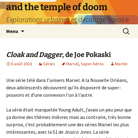
Aller
and the temple of doom
au
Explorations urbaines et décalage horaire
contenu
Recherc
Menu
Cloak and Dagger
, de Joe Pokaski
6 août 2018
Séries
Marvel
,
Super-héros
Machin
Une série télé dans l’univers Marvel. A la Nouvelle Orléans,
deux adolescents découvrent qu’ils disposent de super-
pouvoirs et d’une connexion l’un à l’autre.
La série était marquetée Young Adult, j’avais un peu peur que
ça donne des thèmes mièvres mais au contraire, très bonne
surprise, c’est probablement une des séries Marvel les plus
intéressantes, avec la S1 de
Jessica Jones
. La série