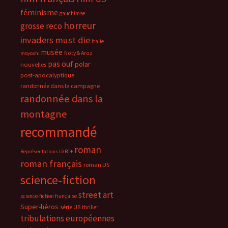
féminisme
gauchimse
horreur
grosse reco
invaders must die
Italie
musée
Noty & Aroz
moyoshi
pas ouf
polar
nouvelles
post-apocalyptique
randonnée dans la campagne
randonnée dans la
montagne
recommandé
roman
Représentations LGBT+
roman français
roman US
science-fiction
street art
science-fiction française
Super-héros
série US
thriller
tribulations européennes