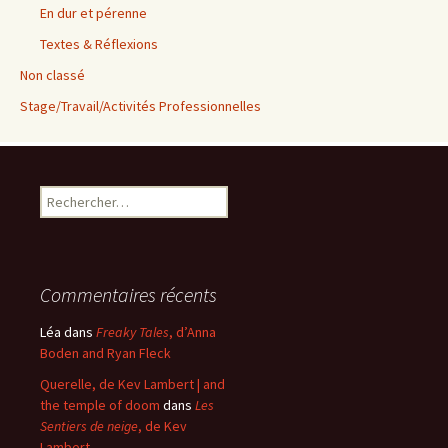
En dur et pérenne
Textes & Réflexions
Non classé
Stage/Travail/Activités Professionnelles
Rechercher :
Commentaires récents
Léa
dans
Freaky Tales
, d’Anna
Boden and Ryan Fleck
Querelle, de Kev Lambert | and
the temple of doom
dans
Les
Sentiers de neige
, de Kev
Lambert