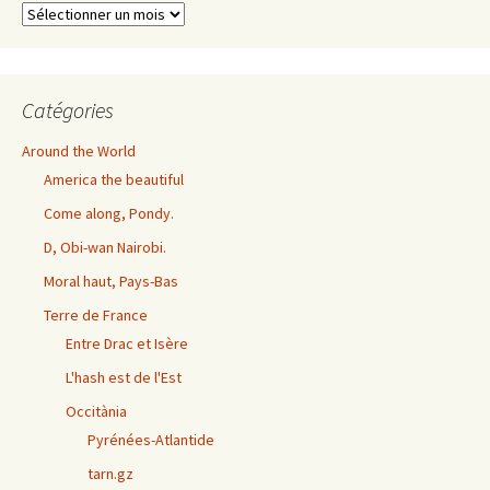
Archives
exhaustives
Catégories
Around the World
America the beautiful
Come along, Pondy.
D, Obi-wan Nairobi.
Moral haut, Pays-Bas
Terre de France
Entre Drac et Isère
L'hash est de l'Est
Occitània
Pyrénées-Atlantide
tarn.gz