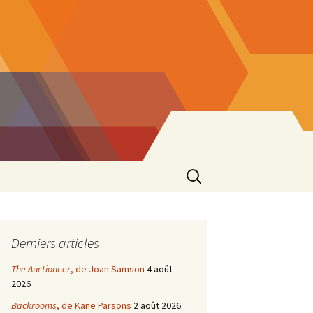
Rechercher :
Derniers articles
The Auctioneer
, de Joan Samson
4 août
2026
Backrooms
, de Kane Parsons
2 août 2026