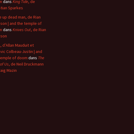
m
dans
King Tide
, de
stian Sparkes
 up dead man, de Rian
son | and the temple of
m
dans
Knives Out
, de Rian
nson
, d’Allan Mauduit et
vic Colbeau-Justin | and
temple of doom
dans
The
 of Us
, de Neil Druckmann
raig Mazin