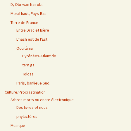
D, Obi-wan Nairobi.
Moral haut, Pays-Bas
Terre de France
Entre Drac et Isère
L'hash est de l'Est
Occitània
Pyrénées-Atlantide
tarn.gz
Tolosa
Paris, banlieue Sud.
Culture/Procrastination
Arbres morts ou encre électronique
Des livres et nous
phylactères
Musique