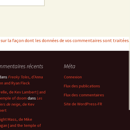
s sur la façon dont les données de vos commentaires sont traitées
.
mentaires récents
Méta
dans
Freaky Tales
, d’Anna
Connexion
n and Ryan Fleck
Flux des publications
elle, de Kev Lambert | and
Flux des commentaires
temple of doom
dans
Les
Site de WordPress-FR
iers de neige
, de Kev
bert
ight Mass, de Mike
agan | and the temple of