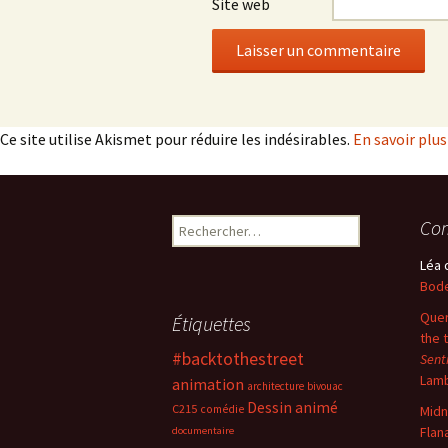
Site web
Ce site utilise Akismet pour réduire les indésirables.
En savoir plu
Rechercher :
Com
Léa
Bode
Quer
Étiquettes
the 
#backtothestreet
Sent
Lam
animation
architecture
bivouac
Dessin animé
C215
comédie
Midn
Flan
documentaire