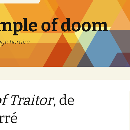
emple of doom
age horaire
f Traitor
, de
rré