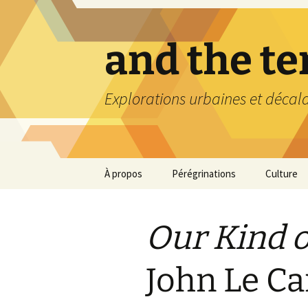
Aller
au
contenu
and the t
Explorations urbaines et décal
À propos
Pérégrinations
Culture
Our Kind o
John Le Ca