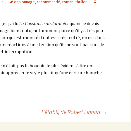
ous
espionnage
,
recommandé
,
roman
,
thriller
(et j’ai lu
La Constance du Jardinier
quand je devais
onnage bien foutu, notamment parce qu’il y a très peu
ion qui est montré : tout est très feutré, on est dans
rs réactions à une tension qu’ils ne sont pas sûrs de
et interrogations.
e n’était pas le bouquin le plus évident à lire en
oir apprécier le style plutôt qu’une écriture blanche
L’établi
, de Robert Linhart
→