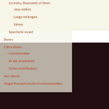
Screens, thousands of them
Jeux vidéos
Longs métrages
Séries
Spectacle vivant
Divers
Fabrications
Consommable
En dur et pérenne
Textes & Réflexions
Non classé
Stage/Travail/Activités Professionnelles