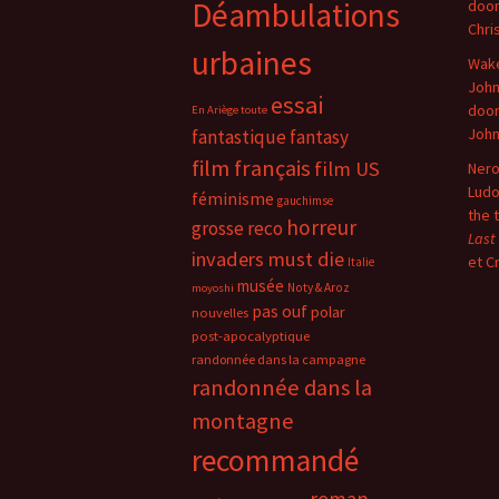
Déambulations
doo
Chri
urbaines
Wake
John
essai
doo
En Ariège toute
Joh
fantastique
fantasy
film français
film US
Nero
Ludo
féminisme
gauchimse
the 
horreur
grosse reco
Last
invaders must die
et C
Italie
musée
Noty & Aroz
moyoshi
pas ouf
polar
nouvelles
post-apocalyptique
randonnée dans la campagne
randonnée dans la
montagne
recommandé