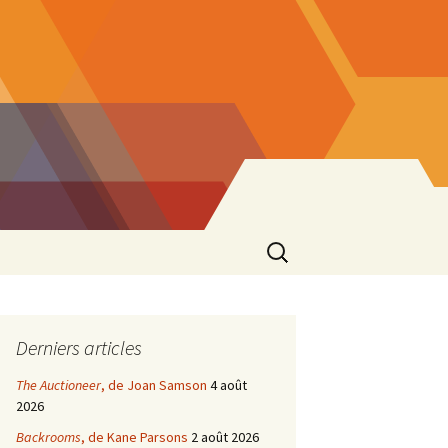
Rechercher :
Derniers articles
The Auctioneer
, de Joan Samson
4 août
2026
Backrooms
, de Kane Parsons
2 août 2026