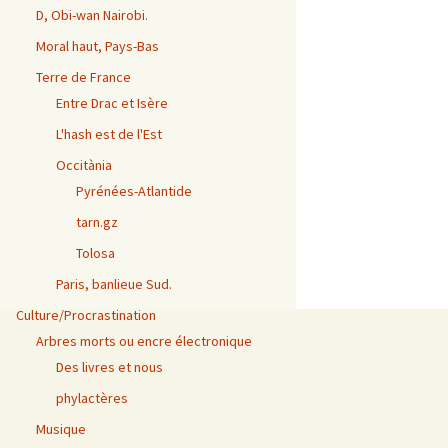
D, Obi-wan Nairobi.
Moral haut, Pays-Bas
Terre de France
Entre Drac et Isère
L'hash est de l'Est
Occitània
Pyrénées-Atlantide
tarn.gz
Tolosa
Paris, banlieue Sud.
Culture/Procrastination
Arbres morts ou encre électronique
Des livres et nous
phylactères
Musique