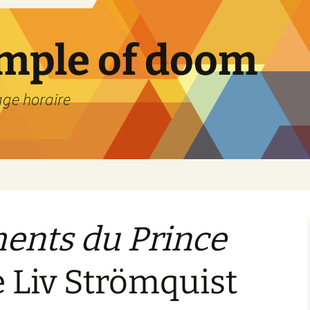
emple of doom
age horaire
ents du Prince
e Liv Strömquist