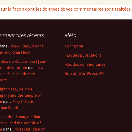
s sur la façon dont les données de vos commentaires sont traitées
.
mentaires récents
Méta
dans
Freaky Tales
, d’Anna
Connexion
n and Ryan Fleck
Flux des publications
elle, de Kev Lambert | and
Flux des commentaires
temple of doom
dans
Les
Site de WordPress-FR
iers de neige
, de Kev
bert
ight Mass, de Mike
agan | and the temple of
m
dans
King Tide
, de
stian Sparkes
 up dead man, de Rian
son | and the temple of
m
dans
Knives Out
, de Rian