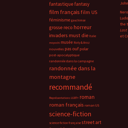
Joh
fantastique
fantasy
film français
film US
Nero
Ludo
féminisme
gauchimse
the 
horreur
grosse reco
Last
invaders must die
et C
Italie
musée
Noty & Aroz
moyoshi
pas ouf
polar
nouvelles
post-apocalyptique
randonnée dans la campagne
randonnée dans la
montagne
recommandé
roman
Représentations LGBT+
roman français
roman US
science-fiction
street art
science-fiction française