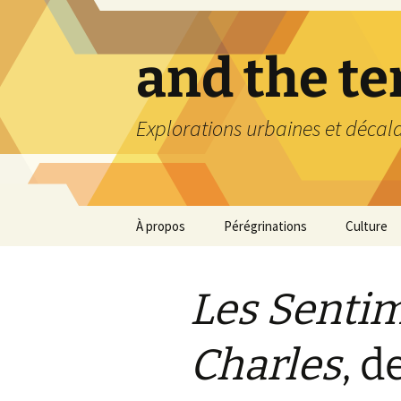
Aller
au
contenu
and the t
Explorations urbaines et décal
À propos
Pérégrinations
Culture
Les Sentim
Charles
, d