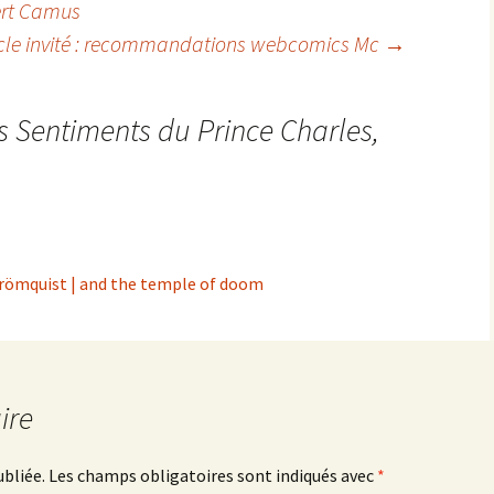
bert Camus
icle invité : recommandations webcomics Mc
→
s Sentiments du Prince Charles
,
Strömquist | and the temple of doom
ire
ubliée.
Les champs obligatoires sont indiqués avec
*