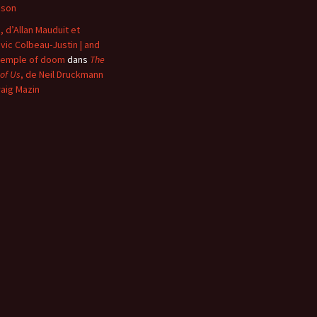
nson
, d’Allan Mauduit et
vic Colbeau-Justin | and
temple of doom
dans
The
 of Us
, de Neil Druckmann
raig Mazin