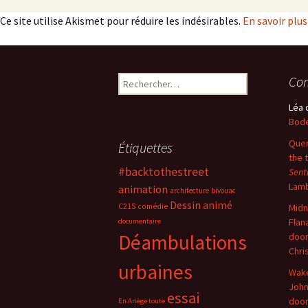
Ce site utilise Akismet pour réduire les indésirables.
En savoir plu
Rechercher :
Com
Léa
Bode
Quer
Étiquettes
the 
#backtothestreet
Sent
Lam
animation
architecture
bivouac
Dessin animé
C215
comédie
Midn
Flan
documentaire
Déambulations
doo
Chri
urbaines
Wake
John
essai
doo
En Ariège toute