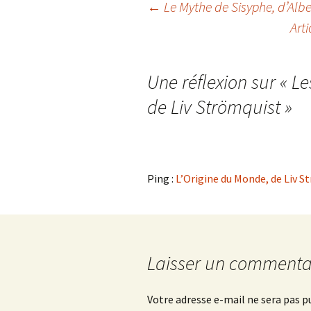
Navigation
←
Le Mythe de Sisyphe
, d’Al
Art
des
Une réflexion sur «
Le
articles
de Liv Strömquist
»
Ping :
L’Origine du Monde, de Liv 
Laisser un commenta
Votre adresse e-mail ne sera pas p