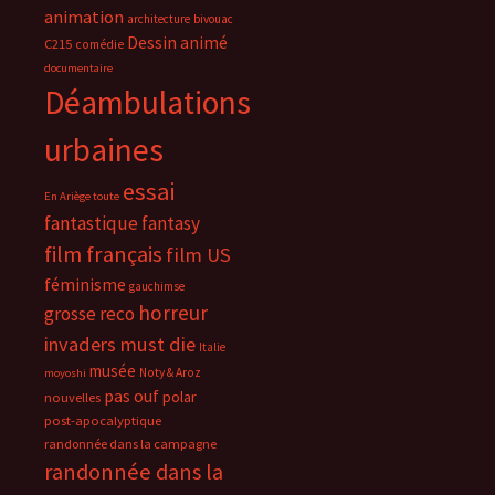
animation
architecture
bivouac
Dessin animé
C215
comédie
documentaire
Déambulations
urbaines
essai
En Ariège toute
fantastique
fantasy
film français
film US
féminisme
gauchimse
horreur
grosse reco
invaders must die
Italie
musée
Noty & Aroz
moyoshi
pas ouf
polar
nouvelles
post-apocalyptique
randonnée dans la campagne
randonnée dans la