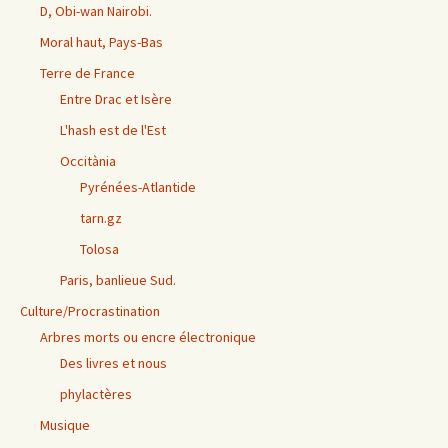
D, Obi-wan Nairobi.
Moral haut, Pays-Bas
Terre de France
Entre Drac et Isère
L'hash est de l'Est
Occitània
Pyrénées-Atlantide
tarn.gz
Tolosa
Paris, banlieue Sud.
Culture/Procrastination
Arbres morts ou encre électronique
Des livres et nous
phylactères
Musique