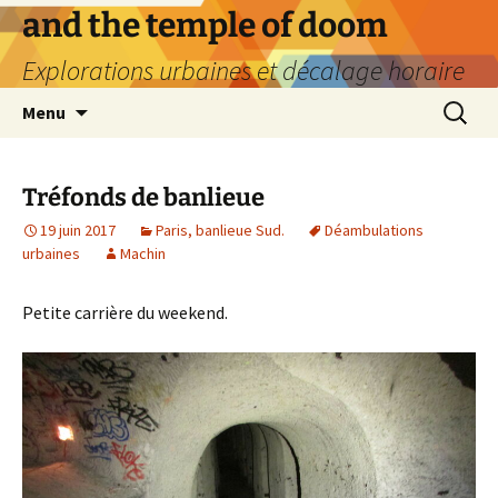
Aller
and the temple of doom
au
Explorations urbaines et décalage horaire
contenu
Recherc
Menu
Tréfonds de banlieue
19 juin 2017
Paris, banlieue Sud.
Déambulations
urbaines
Machin
Petite carrière du weekend.