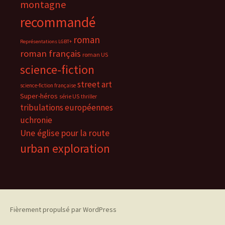
montagne
recommandé
roman
Représentations LGBT+
roman français
roman US
science-fiction
street art
science-fiction française
Super-héros
série US
thriller
tribulations européennes
uchronie
Une église pour la route
urban exploration
Fièrement propulsé par WordPress