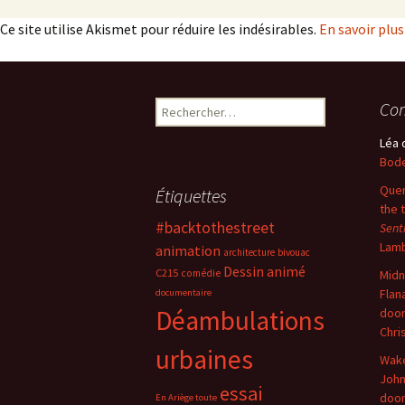
Ce site utilise Akismet pour réduire les indésirables.
En savoir plu
Rechercher :
Com
Léa
Bode
Quer
Étiquettes
the 
#backtothestreet
Sent
Lam
animation
architecture
bivouac
Dessin animé
C215
comédie
Midn
Flan
documentaire
Déambulations
doo
Chri
urbaines
Wake
John
essai
doo
En Ariège toute