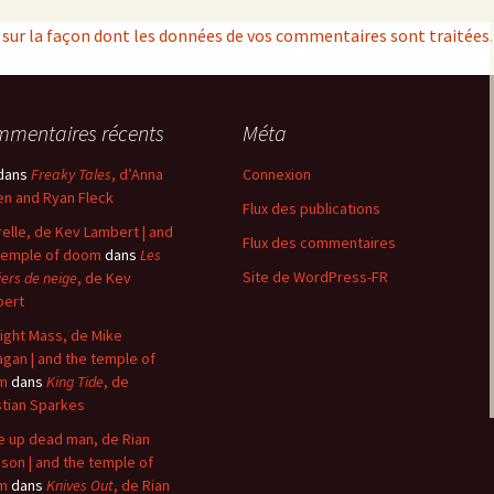
s sur la façon dont les données de vos commentaires sont traitées
.
mentaires récents
Méta
dans
Freaky Tales
, d’Anna
Connexion
n and Ryan Fleck
Flux des publications
elle, de Kev Lambert | and
Flux des commentaires
temple of doom
dans
Les
Site de WordPress-FR
iers de neige
, de Kev
bert
ight Mass, de Mike
agan | and the temple of
m
dans
King Tide
, de
stian Sparkes
 up dead man, de Rian
son | and the temple of
m
dans
Knives Out
, de Rian