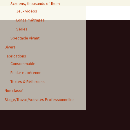
Screens, thousands of them
Jeux vidéos
Longs métrages
Séries
Spectacle vivant
Divers
Fabrications
Consommable
En dur et pérenne
Textes & Réflexions
Non classé
Stage/Travail/Activités Professionnelles