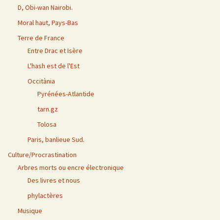
D, Obi-wan Nairobi.
Moral haut, Pays-Bas
Terre de France
Entre Drac et Isère
L'hash est de l'Est
Occitània
Pyrénées-Atlantide
tarn.gz
Tolosa
Paris, banlieue Sud.
Culture/Procrastination
Arbres morts ou encre électronique
Des livres et nous
phylactères
Musique