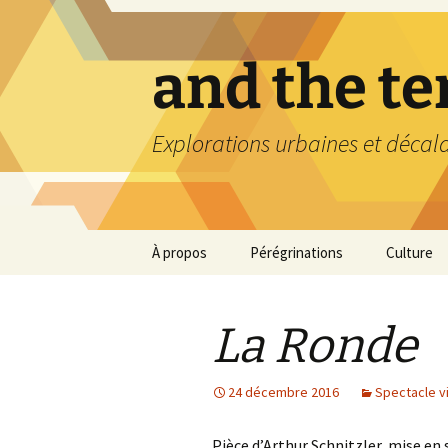
Aller
au
contenu
and the t
Explorations urbaines et décal
À propos
Pérégrinations
Culture
La Ronde
24 décembre 2016
Spectacle v
Pièce
d’Arthur Schnitzler, mise en 