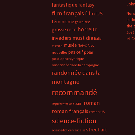
Joh
fantastique
fantasy
film français
film US
Nero
Ludo
féminisme
gauchimse
the 
horreur
grosse reco
Last
invaders must die
et C
Italie
musée
Noty & Aroz
moyoshi
pas ouf
polar
nouvelles
post-apocalyptique
randonnée dans la campagne
randonnée dans la
montagne
recommandé
roman
Représentations LGBT+
roman français
roman US
science-fiction
street art
science-fiction française