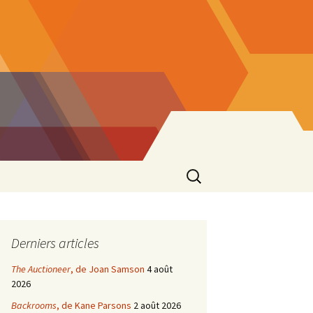
Rechercher :
Derniers articles
The Auctioneer
, de Joan Samson
4 août
2026
Backrooms
, de Kane Parsons
2 août 2026