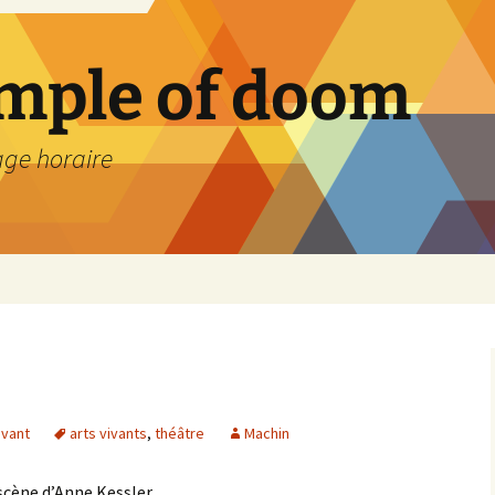
emple of doom
age horaire
ivant
arts vivants
,
théâtre
Machin
scène d’Anne Kessler.