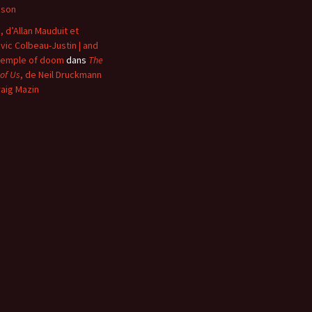
nson
, d’Allan Mauduit et
vic Colbeau-Justin | and
temple of doom
dans
The
 of Us
, de Neil Druckmann
raig Mazin