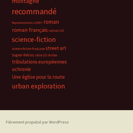
montagne
recommandé
roman
Représentations LGBT+
roman français
roman US
science-fiction
street art
science-fiction française
Super-héros
série US
thriller
tribulations européennes
uchronie
Une église pour la route
urban exploration
Fièrement propulsé par WordPress