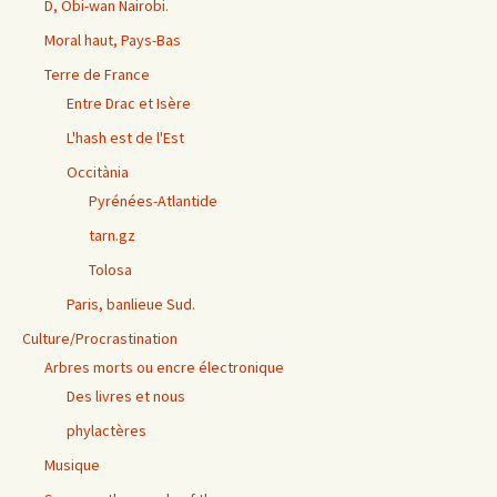
D, Obi-wan Nairobi.
Moral haut, Pays-Bas
Terre de France
Entre Drac et Isère
L'hash est de l'Est
Occitània
Pyrénées-Atlantide
tarn.gz
Tolosa
Paris, banlieue Sud.
Culture/Procrastination
Arbres morts ou encre électronique
Des livres et nous
phylactères
Musique