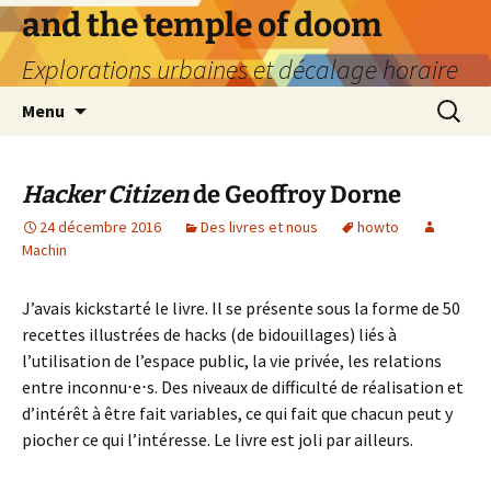
Aller
and the temple of doom
au
Explorations urbaines et décalage horaire
contenu
Recherc
Menu
Hacker Citizen
de Geoffroy Dorne
24 décembre 2016
Des livres et nous
howto
Machin
J’avais kickstarté le livre. Il se présente sous la forme de 50
recettes illustrées de hacks (de bidouillages) liés à
l’utilisation de l’espace public, la vie privée, les relations
entre inconnu⋅e⋅s. Des niveaux de difficulté de réalisation et
d’intérêt à être fait variables, ce qui fait que chacun peut y
piocher ce qui l’intéresse. Le livre est joli par ailleurs.