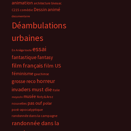
animation
architecture
bivouac
Dessin animé
C215
comédie
documentaire
Déambulations
urbaines
essai
En Ariège toute
fantastique
fantasy
film français
film US
féminisme
gauchimse
horreur
grosse reco
invaders must die
Italie
musée
Noty & Aroz
moyoshi
pas ouf
polar
nouvelles
post-apocalyptique
randonnée dans la campagne
randonnée dans la