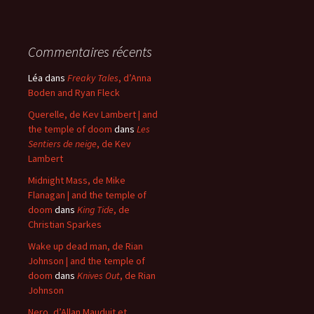
Commentaires récents
Léa
dans
Freaky Tales
, d’Anna
Boden and Ryan Fleck
Querelle, de Kev Lambert | and
the temple of doom
dans
Les
Sentiers de neige
, de Kev
Lambert
Midnight Mass, de Mike
Flanagan | and the temple of
doom
dans
King Tide
, de
Christian Sparkes
Wake up dead man, de Rian
Johnson | and the temple of
doom
dans
Knives Out
, de Rian
Johnson
Nero, d’Allan Mauduit et