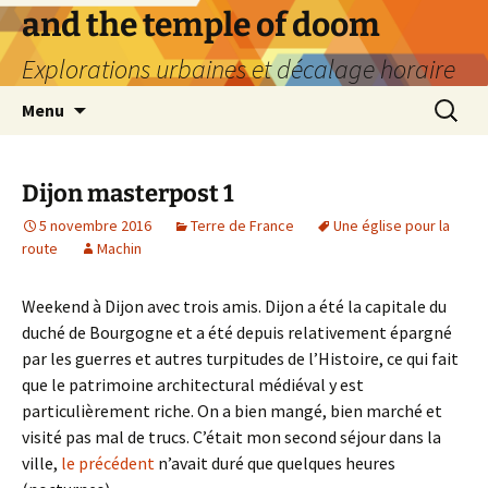
Aller
and the temple of doom
au
Explorations urbaines et décalage horaire
contenu
Recherc
Menu
Dijon masterpost 1
5 novembre 2016
Terre de France
Une église pour la
route
Machin
Weekend à Dijon avec trois amis. Dijon a été la capitale du
duché de Bourgogne et a été depuis relativement épargné
par les guerres et autres turpitudes de l’Histoire, ce qui fait
que le patrimoine architectural médiéval y est
particulièrement riche. On a bien mangé, bien marché et
visité pas mal de trucs. C’était mon second séjour dans la
ville,
le précédent
n’avait duré que quelques heures