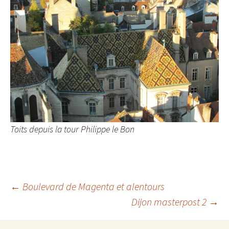
Toits depuis la tour Philippe le Bon
Navigation
←
Boulevard de Magenta et alentours
Dijon masterpost 2
→
des