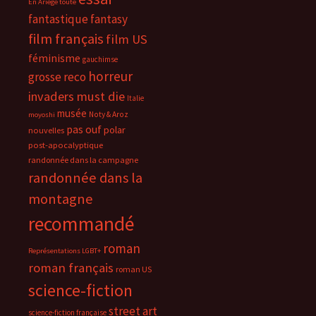
En Ariège toute
fantastique
fantasy
film français
film US
féminisme
gauchimse
horreur
grosse reco
invaders must die
Italie
musée
Noty & Aroz
moyoshi
pas ouf
polar
nouvelles
post-apocalyptique
randonnée dans la campagne
randonnée dans la
montagne
recommandé
roman
Représentations LGBT+
roman français
roman US
science-fiction
street art
science-fiction française