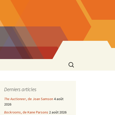
Rechercher :
Derniers articles
The Auctioneer
, de Joan Samson
4 août
2026
Backrooms
, de Kane Parsons
2 août 2026