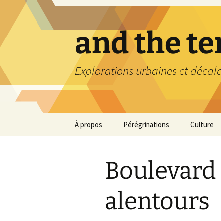
Aller
au
contenu
and the t
Explorations urbaines et décal
À propos
Pérégrinations
Culture
Boulevard
alentours