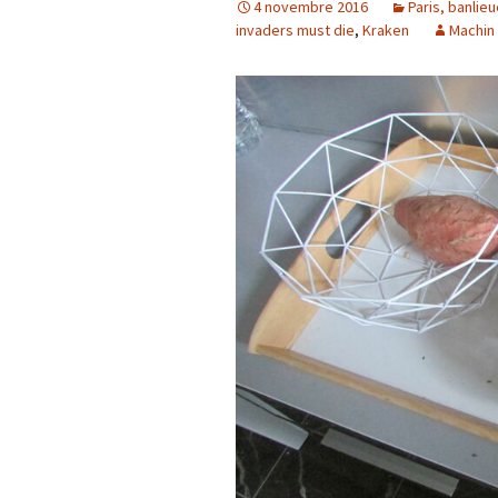
4 novembre 2016
Paris, banlie
invaders must die
,
Kraken
Machin