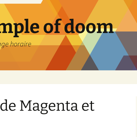
emple of doom
age horaire
 de Magenta et