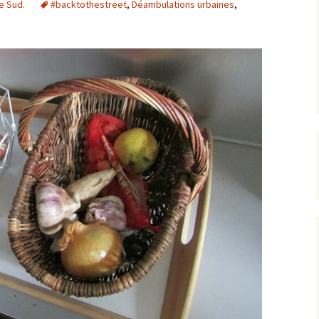
ue Sud.
#backtothestreet
,
Déambulations urbaines
,