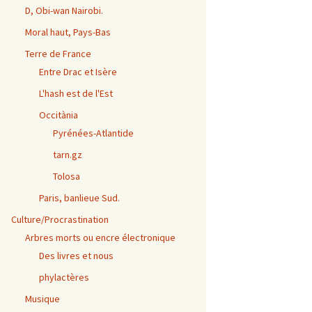
D, Obi-wan Nairobi.
Moral haut, Pays-Bas
Terre de France
Entre Drac et Isère
L'hash est de l'Est
Occitània
Pyrénées-Atlantide
tarn.gz
Tolosa
Paris, banlieue Sud.
Culture/Procrastination
Arbres morts ou encre électronique
Des livres et nous
phylactères
Musique