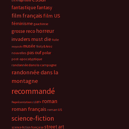
En Ariège toute
fantastique
fantasy
film français
film US
féminisme
gauchimse
horreur
grosse reco
invaders must die
Italie
musée
Noty & Aroz
moyoshi
pas ouf
polar
nouvelles
post-apocalyptique
randonnée dans la campagne
randonnée dans la
montagne
recommandé
roman
Représentations LGBT+
roman français
roman US
science-fiction
street art
science-fiction française