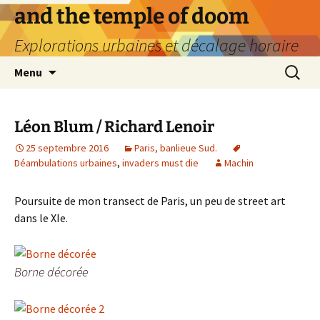
Aller
and the temple of doom
au
Explorations urbaines et décalage horaire
contenu
Recherc
Menu
Léon Blum / Richard Lenoir
25 septembre 2016
Paris, banlieue Sud.
Déambulations urbaines
,
invaders must die
Machin
Poursuite de mon transect de Paris, un peu de street art
dans le XIe.
Borne décorée