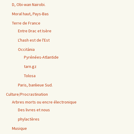
D, Obi-wan Nairobi.
Moral haut, Pays-Bas
Terre de France
Entre Drac et Isère
L'hash est de l'Est
Occitània
Pyrénées-Atlantide
tarn.gz
Tolosa
Paris, banlieue Sud.
Culture/Procrastination
Arbres morts ou encre électronique
Des livres et nous
phylactères
Musique