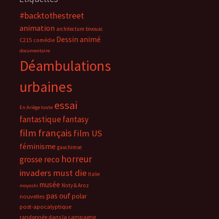
#backtothestreet
animation
architecture
bivouac
Dessin animé
C215
comédie
documentaire
Déambulations
urbaines
essai
En Ariège toute
fantastique
fantasy
film français
film US
féminisme
gauchimse
horreur
grosse reco
invaders must die
Italie
musée
Noty & Aroz
moyoshi
pas ouf
polar
nouvelles
post-apocalyptique
randonnée dans la campagne