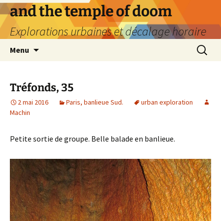
Aller
and the temple of doom
au
Explorations urbaines et décalage horaire
contenu
Recherc
Menu
Tréfonds, 35
2 mai 2016
Paris, banlieue Sud.
urban exploration
Machin
Petite sortie de groupe. Belle balade en banlieue.